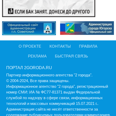
О ПРОЕКТЕ
КОНТАКТЫ
ПРАВИЛА
РЕКЛАМА
БЫСТРАЯ СВЯЗЬ
ПОРТАЛ 2GORODA.RU
Партнер информационного агентства "2 города".
© 2004-2024, Все права защищены.
Информационное агентство "2 города", регистрационный
номер СМИ: ИА № ФС77-81371 выдан Федеральной
службой по надзору в сфере связи, информационных
технологий и массовых коммуникаций 15.07.2021 г..
Администрация cайта не несёт ответственности за
содержание публикуемых пользователями комментариев.