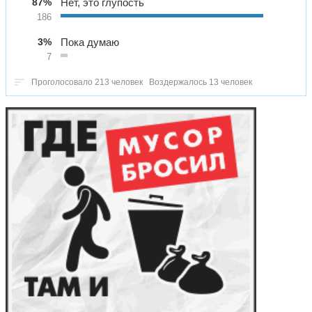
87%
Нет, это глупость
186
3%
Пока думаю
7
Проголосовало 213 человек
Воздержалось 13 человек