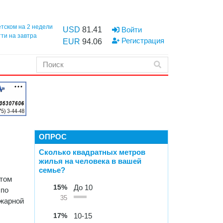
етском на 2 недели
USD
81.41
Войти
тти на завтра
Регистрация
EUR
94.06
ОПРОС
Сколько квадратных метров
жилья на человека в вашей
семье?
 том
15%
До 10
 по
35
ожарной
17%
10-15