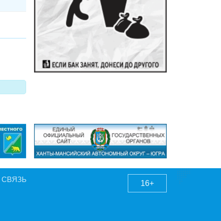
 СВЯЗЬ
16+