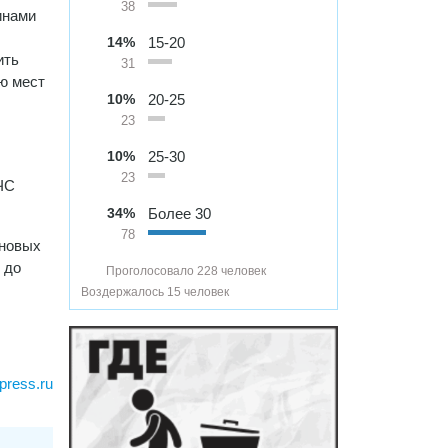
38
инами
14%
15-20
ить
31
ю мест
10%
20-25
23
10%
25-30
23
ЧС
34%
Более 30
78
 новых
 до
Проголосовало 228 человек
Воздержалось 15 человек
press.ru