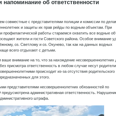
и напоминание об ответственности
м совместные с представителями полиции и комиссии по дела
ннолетних и защиты их прав рейды по водным объектам. При
и профилактической работы стараемся охватить все водные об
осещают жители и гости Советского района. Особое внимание 
ёжному, оз. Светлому и оз. Окунево, так как на данных водных
чаще всего отдыхают с детьми.
ваше внимание на то, что за нахождение несовершеннолетних 
без присмотра ответственность в любом случае несут родители
овершеннолетними происходит из-за отсутствия родительского
 предназначенных для этого.
ыми представителями несовершеннолетних обязанностей по
Ф предусмотрена административная ответственность. Нарушени
административного штрафа.