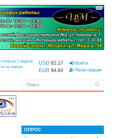
етском на 2 недели
USD
82.17
Войти
тти на завтра
Регистрация
EUR
94.84
ОПРОС