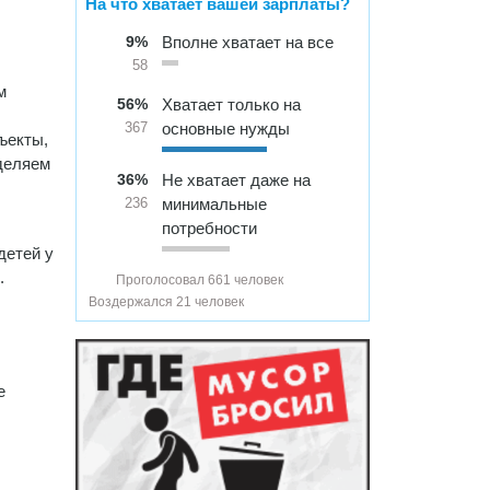
На что хватает вашей зарплаты?
9%
Вполне хватает на все
58
м
56%
Хватает только на
основные нужды
367
ъекты,
уделяем
36%
Не хватает даже на
минимальные
236
потребности
детей у
.
Проголосовал 661 человек
Воздержался 21 человек
е