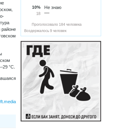
ие
10%
Не знаю
рском,
18
о-
атура
Проголосовало 184 человека
м районе
Воздержалось 9 человек
товском
ы
вском
–29 °С.
авшаяся
ft.media