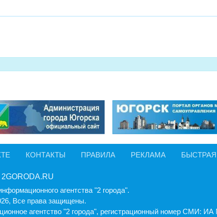
КТЕ
КОНТАКТЫ
ПРАВИЛА
РЕКЛАМА
БЫСТРАЯ
 2GORODA.RU
информационного агентства "2 города".
026, Все права защищены.
ионное агентство "2 города", регистрационный номер СМИ: И