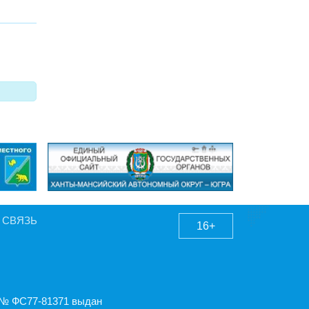
 СВЯЗЬ
16+
А № ФС77-81371 выдан