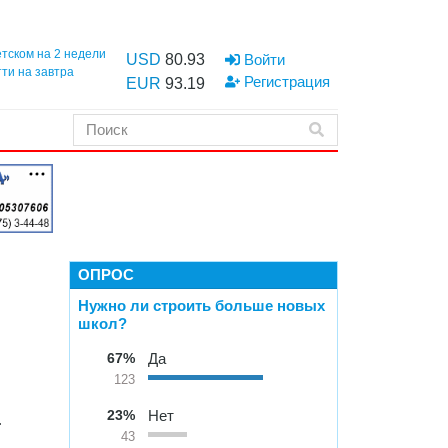
етском на 2 недели
USD
80.93
Войти
тти на завтра
Регистрация
EUR
93.19
ОПРОС
Нужно ли строить больше новых
школ?
67%
Да
123
23%
Нет
.
43