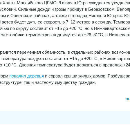
 Ханты-Мансийского ЦГМС, 8 июля в Югре ожидается ухудшен
условий. Сильные дожди и грозы пройдут в Березовском, Белоя
ом и Советском районах, а также в городах Нягань и Югорск. Юг
 ветер будет дуть со скоростью 7–12 метров в секунду. Темпер
очью по округу составит от +15 до +20 °С, но в Нижневартовско
Днем столбики термометров поднимутся до +26–31°С, в Нижневар
охранится переменная облачность, в отдельных районах возможн
 температура воздуха составит от +15 до +20 °С, в Нижневарто
о +10 °С. Дневная температура будет держаться в пределах +24
торм
повалил деревья
и сорвал крыши жилых домов. Разбушев
структуре, так и частному имуществу граждан.
ne