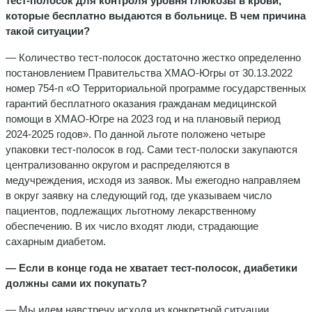
тест-полосок для контроля уровня глюкозы в крови,
которые бесплатно выдаются в больнице. В чем причина
такой ситуации?
— Количество тест-полосок достаточно жестко определенно
постановлением Правительства ХМАО-Югры от 30.13.2022
номер 754-п «О Территориальной программе государственных
гарантий бесплатного оказания гражданам медицинской
помощи в ХМАО-Югре на 2023 год и на плановый период
2024-2025 годов». По данной льготе положено четыре
упаковки тест-полосок в год. Сами тест-полоски закупаются
централизованно округом и распределяются в
медучреждения, исходя из заявок. Мы ежегодно направляем
в округ заявку на следующий год, где указываем число
пациентов, подлежащих льготному лекарственному
обеспечению. В их число входят люди, страдающие
сахарным диабетом.
— Если в конце года не хватает тест-полосок, диабетики
должны сами их покупать?
— Мы идем навстречу исходя из конкретной ситуации.