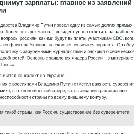
однимут зарплаты: главное из заявлений
ии
ударства Владимир Путин провел одну из самых долгих прямых 
сь более четырех часов. Президент успел ответить на наиболе
вопросы россиян: какими будут выплаты участникам СВО, когд
я конфликт на Украине, на сколько повысится зарплата. Он обс
олитику с зарубежными журналистами и раскрыл о себе неско
дробностей. Основные заявления лидера России – в материале
Пресс»
ончится конфликт на Украине
ения с россиянами Владимир Путин отметил важность суверенит
омике, в технологической сфере, в отстаивании традиционных
оноспособности страны по всему внешнему контуру.
Для такой страны, как Россия, существование без суверенитета
аине. Путин отметил, что мир будет достигнут тогда, когда