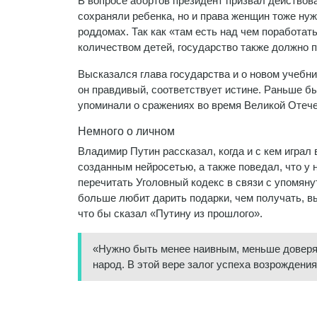
В вопросе абортов президент призвал действов
сохраняли ребенка, но и права женщин тоже нуж
роддомах. Так как «там есть над чем поработат
количеством детей, государство также должно 
Высказался глава государства и о новом учебник
он правдивый, соответствует истине. Раньше бы
упоминали о сражениях во время Великой Отече
Немного о личном
Владимир Путин рассказал, когда и с кем играл
созданным нейросетью, а также поведал, что у 
перечитать Уголовный кодекс в связи с упомян
больше любит дарить подарки, чем получать, выб
что бы сказал «Путину из прошлого».
«Нужно быть менее наивным, меньше доверят
народ. В этой вере залог успеха возрождения