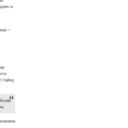
ны
циях и
ное –
тов
что
л тайну,
йский
ва.
алинина