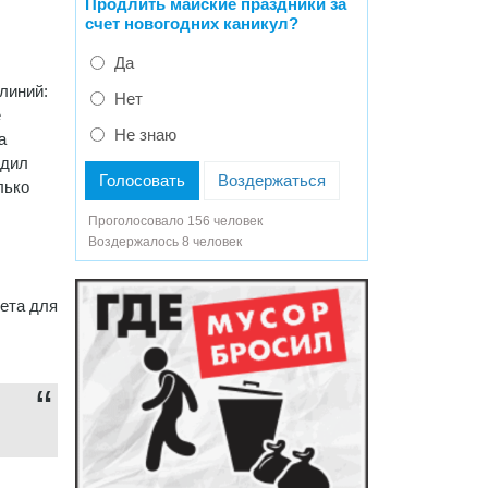
Продлить майские праздники за
счет новогодних каникул?
Да
линий:
Нет
е
Не знаю
а
удил
Голосовать
Воздержаться
лько
Проголосовало 156 человек
Воздержалось 8 человек
ета для