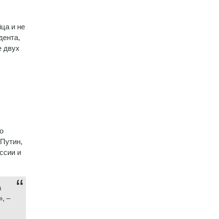
ца и не
дента,
е двух
о
Путин,
ссии и
а
, –