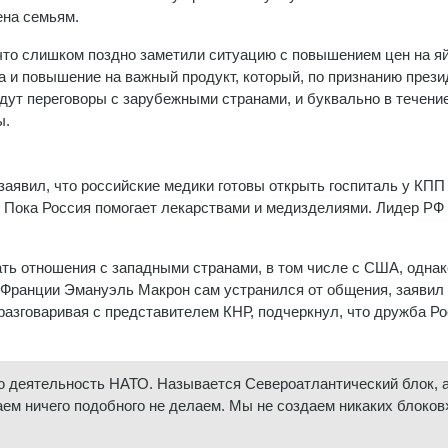
ена семьям.
то слишком поздно заметили ситуацию с повышением цен на яй
а и повышение на важный продукт, который, по признанию прези
дут переговоры с зарубежными странами, и буквально в течени
ы.
заявил, что российские медики готовы открыть госпиталь у КПП
. Пока Россия помогает лекарствами и медизделиями. Лидер РФ
ать отношения с западными странами, в том числе с США, однак
Франции Эмануэль Макрон сам устранился от общения, заявил 
разговаривая с представителем КНР, подчеркнул, что дружба Ро
ю деятельность НАТО. Называется Североатлантический блок, 
аем ничего подобного не делаем. Мы не создаем никаких блоков»