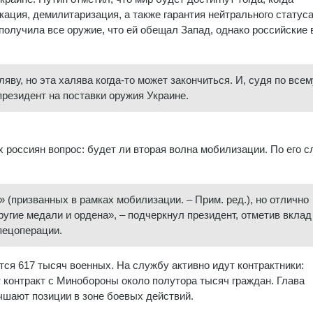
ация, демилитаризация, а также гарантия нейтрального статус
получила все оружие, что ей обещал Запад, однако российские 
ляву, но эта халява когда-то может закончиться. И, судя по всему
президент на поставки оружия Украине.
 россиян вопрос: будет ли вторая волна мобилизации. По его с
 (призванных в рамках мобилизации. – Прим. ред.), но отлично
ругие медали и ордена», – подчеркнул президент, отметив вклад
пецоперации.
тся 617 тысяч военных. На службу активно идут контрактники:
 контракт с Минобороны около полутора тысяч граждан. Глава
чшают позиции в зоне боевых действий.