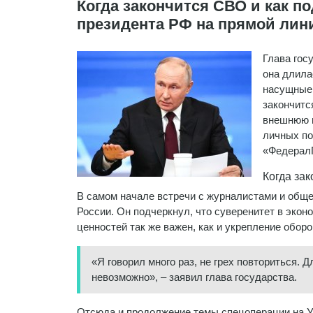
​Когда закончится СВО и как п
президента РФ на прямой лин
Глава гос
она длила
насущные 
закончитс
внешнюю п
личных по
«Федерал
Когда зак
В самом начале встречи с журналистами и общ
России. Он подчеркнул, что суверенитет в экон
ценностей так же важен, как и укрепление обор
«Я говорил много раз, не грех повториться. 
невозможно», – заявил глава государства.
Отсюда и продолжение темы спецоперации на Укр