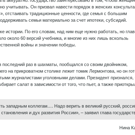
ать аккуратно: государство заинтересовано в том, чтобы женщи
но учитывать. Он призвал навести порядок в женских консульта
ь», отстаивать традиционные ценности, где семья с большим
поддерживать семьи материально за счет ипотеки, субсидий.
е истории. По его словам, над ним еще нужно работать, но глав
ло около 60 версий учебника, и многие из них лишь вскользь
ственной войны и значении победы.
 в последний раз в шахматы, пообщался со своим двойником,
него на прикроватном столике лежит томик Лермонтова, но он го
утыми журналистами уголовными делами. Президент признался, 
ирает салат в зависимости от того, что пьет, а также приоткры
ь западным коллегам…. Надо верить в великий русский, росси
 становления и дух развития России», – заявил глава государст
Нина К