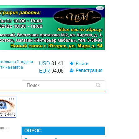
етском на 2 недели
USD
81.41
Войти
тти на завтра
Регистрация
EUR
94.06
линии
ОПРОС