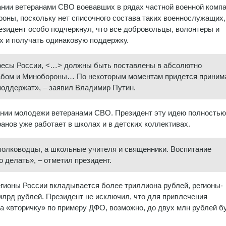
ании ветеранами СВО воевавших в рядах частной военной комп
роны, поскольку нет списочного состава таких военнослужащих,
езидент особо подчеркнул, что все добровольцы, волонтеры и
х и получать одинаковую поддержку.
тересы России, <…> должны быть поставлены в абсолютно
табом и Минобороны… По некоторым моментам придется приним
 поддержат», – заявил Владимир Путин.
тании молодежи ветеранами СВО. Президент эту идею полностью
анов уже работает в школах и в детских коллективах.
полководцы, а школьные учителя и священники. Воспитание
 делать», – отметил президент.
егионы России вкладывается более триллиона рублей, регионы-
лрд рублей. Президент не исключил, что для привлечения
на «вторичку» по примеру ДФО, возможно, до двух млн рублей б