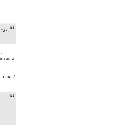
так,
,
аботицы
го на 7