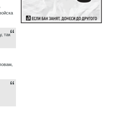
а
войска
, так
ловам,