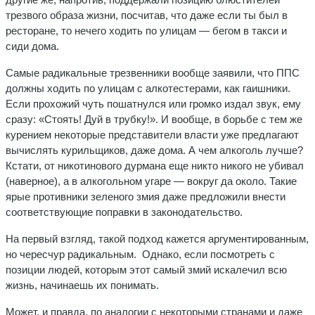
трезвого образа жизни, посчитав, что даже если ты был в
ресторане, то нечего ходить по улицам — бегом в такси и
сиди дома.
Самые радикальные трезвенники вообще заявили, что ППС
должны ходить по улицам с алкотестерами, как гаишники.
Если прохожий чуть пошатнулся или громко издал звук, ему
сразу: «Стоять! Дуй в трубку!». И вообще, в борьбе с тем же
курением некоторые представители власти уже предлагают
вычислять курильщиков, даже дома. А чем алкоголь лучше?
Кстати, от никотинового дурмана еще никто никого не убивал
(наверное), а в алкогольном угаре — вокруг да около. Такие
ярые противники зеленого змия даже предложили внести
соответствующие поправки в законодательство.
На первый взгляд, такой подход кажется аргументированным,
но чересчур радикальным. Однако, если посмотреть с
позиции людей, которым этот самый змий искалечил всю
жизнь, начинаешь их понимать.
Может, и правда, по аналогии с некоторыми странами и даже