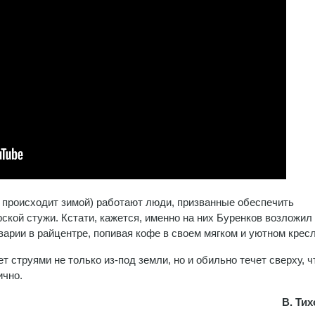
м происходит зимой) работают люди, призванные обеспечить
кой стужи. Кстати, кажется, именно на них Буренков возложил
арии в райцентре, попивая кофе в своем мягком и уютном кресл
т струями не только из-под земли, но и обильно течет сверху, ч
ично.
В. Ти