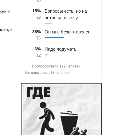
10
15%
Вопросы есть, но на
льных
встречу не хочу
29
оза, в
38%
Он мне безынтересен
76
6%
Надо подумать
12
Проголосовало 199 человек
Воздержалось 13 человек