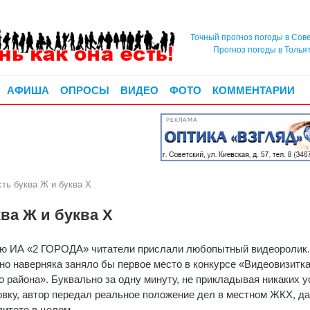
Точный прогноз погоды в Сов
Прогноз погоды в Толья
АФИША
ОПРОСЫ
ВИДЕО
ФОТО
КОММЕНТАРИИ
РЕКЛАМА
ть буква Ж и буква Х
ва Ж и буква Х
ю ИА «2 ГОРОДА» читатели прислали любопытный видеоролик.
но наверняка заняло бы первое место в конкурсе «Видеовизитк
о района». Буквально за одну минуту, не прикладывая никаких 
овку, автор передал реальное положение дел в местном ЖКХ, да
итете в целом.