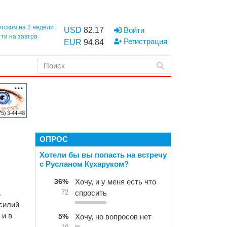
етском на 2 недели
USD
82.17
Войти
тти на завтра
Регистрация
EUR
94.84
ОПРОС
Хотели бы вы попасть на встречу
с Русланом Кухаруком?
36%
Хочу, и у меня есть что
спросить
а
72
усилий
 и в
5%
Хочу, но вопросов нет