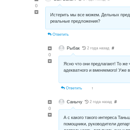
0
Истерить мы все можем. Дельных пред
реальные предложения?
Ответить
Рыбак
#
2 года назад
0
Ясно что они предлагают! То же 
адекватного и вменяемого! Уже 
Ответить
↑
Санычу
#
2 года назад
0
А с какого такого интереса Тань
помощники, руководители депар