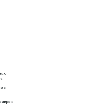
 всю
е.
то в
хомиров