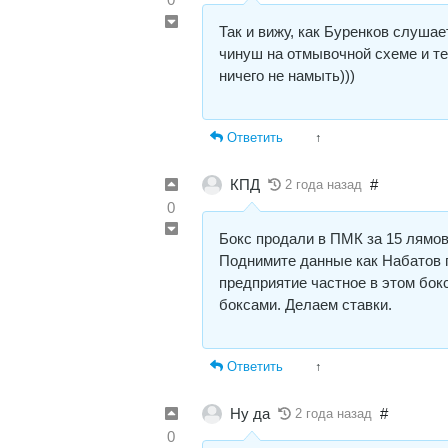
Так и вижу, как Буренков слуша
чинуш на отмывочной схеме и те
ничего не намыть)))
Ответить
↑
КПД
#
2 года назад
0
Бокс продали в ПМК за 15 лямов
Поднимите данные как Набатов п
предприятие частное в этом бок
боксами. Делаем ставки.
Ответить
↑
Ну да
#
2 года назад
0