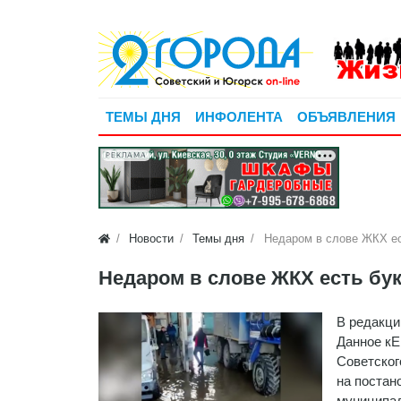
ТЕМЫ ДНЯ
ИНФОЛЕНТА
ОБЪЯВЛЕНИЯ
РЕКЛАМА
Новости
Темы дня
Недаром в слове ЖКХ ес
Недаром в слове ЖКХ есть бук
В редакци
Данное кЕ
Советског
на постан
муниципал