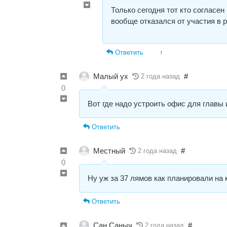
Только сегодня тот кто согласен
вообще отказался от участия в 
Ответить
↑
Малый ух
#
2 года назад
0
Вот где надо устроить офис для главы
Ответить
Местный
#
2 года назад
0
Ну уж за 37 лямов как планировали на
Ответить
Сан Саныч
#
2 года назад