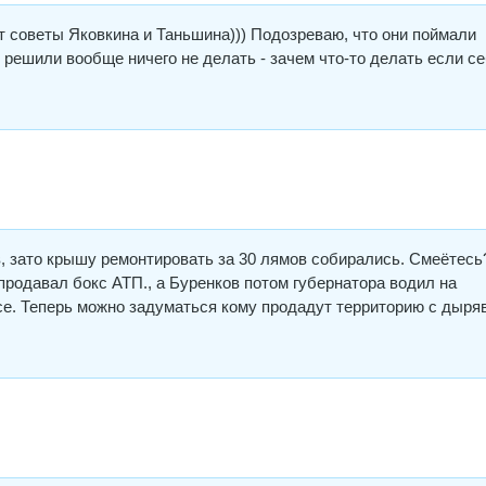
ет советы Яковкина и Таньшина))) Подозреваю, что они поймали
 решили вообще ничего не делать - зачем что-то делать если с
, зато крышу ремонтировать за 30 лямов собирались. Смеётесь
родавал бокс АТП., а Буренков потом губернатора водил на
се. Теперь можно задуматься кому продадут территорию с дыр