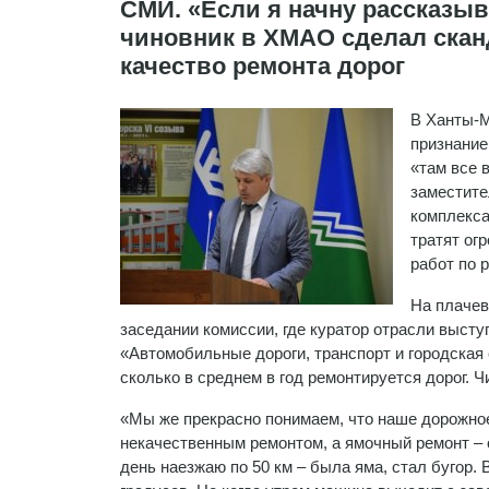
СМИ. «Если я начну рассказ
чиновник в ХМАО сделал скан
качество ремонта дорог
В Ханты-М
признание
«там все 
заместите
комплекса
тратят ог
работ по р
На плачев
заседании комиссии, где куратор отрасли выст
«Автомобильные дороги, транспорт и городская
сколько в среднем в год ремонтируется дорог. Ч
«Мы же прекрасно понимаем, что наше дорожное
некачественным ремонтом, а ямочный ремонт – о
день наезжаю по 50 км – была яма, стал бугор.