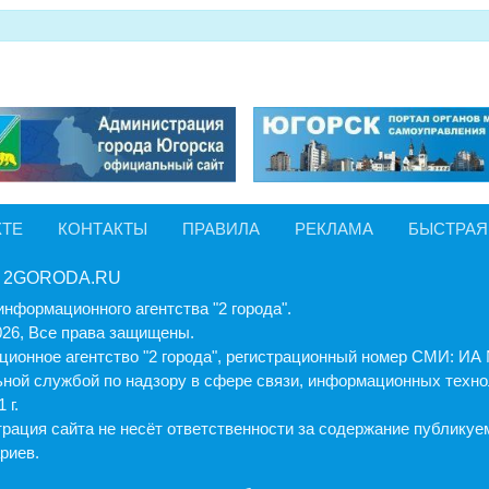
КТЕ
КОНТАКТЫ
ПРАВИЛА
РЕКЛАМА
БЫСТРАЯ
 2GORODA.RU
информационного агентства "2 города".
026, Все права защищены.
ионное агентство "2 города", регистрационный номер СМИ: И
ной службой по надзору в сфере связи, информационных техно
 г.
рация cайта не несёт ответственности за содержание публику
риев.