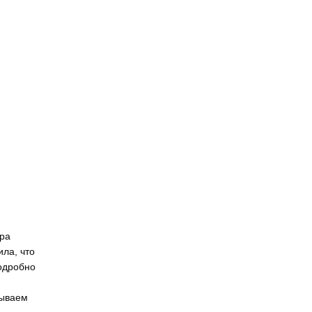
ора
ла, что
подробно
тываем