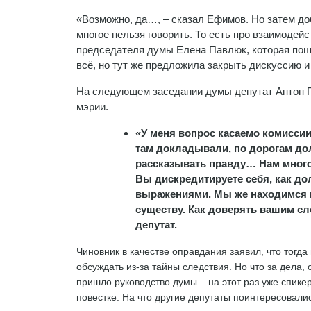
«Возможно, да…, – сказал Ефимов. Но затем до
многое нельзя говорить. То есть про взаимодей
председателя думы Елена Павлюк, которая пош
всё, но тут же предложила закрыть дискуссию и
На следующем заседании думы депутат Антон П
мэрии.
«У меня вопрос касаемо комиссии.
там докладывали, по дорогам дол
рассказывать правду… Нам многог
Вы дискредитируете себя, как д
выражениями. Мы же находимся не
существу. Как доверять вашим с
депутат.
Чиновник в качестве оправдания заявил, что тогда
обсуждать из-за тайны следствия. Но что за дела,
пришло руководство думы – на этот раз уже спике
повестке. На что другие депутаты поинтересовали