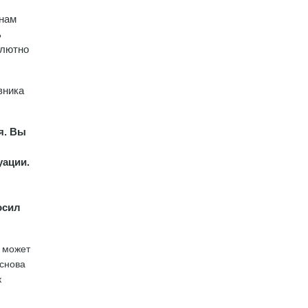
 нам
ь
олютно
вника
я. Вы
уации.
осил
е может
 снова
к