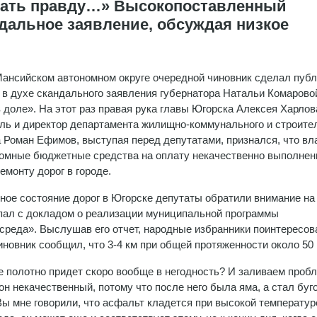
ывать правду…» Высокопоставленный
дальное заявление, обсуждая низкое
ансийском автономном округе очередной чиновник сделал пуб
 в духе скандального заявления губернатора Натальи Комарово
в доле». На этот раз правая рука главы Югорска Алексея Харлова
ль и директор департамента жилищно-коммунального и строите
 Роман Ефимов, выступая перед депутатами, признался, что вл
ромные бюджетные средства на оплату некачественно выполне
емонту дорог в городе.
ное состояние дорог в Югорске депутаты обратили внимание на
упал с докладом о реализации муниципальной программы
 среда». Выслушав его отчет, народные избранники поинтересов
иновник сообщил, что 3-4 км при общей протяженности около 50 
 полотно придет скоро вообще в негодность? И заливаем проб
н некачественный, потому что после него была яма, а стал буго
 Вы мне говорили, что асфальт кладется при высокой температур