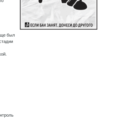
го
бще был
стадии
ой.
онтроль