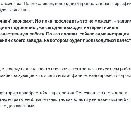
нь сложный». По его словам, подрядчики предоставляют сертифи
руют качества.
ики] экономят. Но пока проследить это не можем», – заявил
дний подрядчик уже сегодня выходит на гарантийные
качественную работу. По его словам, сейчас администрация
ении своего завода, на котором будет производиться качес
 и почему нельзя просто настроить контроль за качеством работ
какие связующие в том или ином асфальте, надо провести огро
ораторию приобрести?» – предложил Селезнев. Но его коллега
такие траты необязательны, так как власти уже давно могли бы
е с дорожниками.