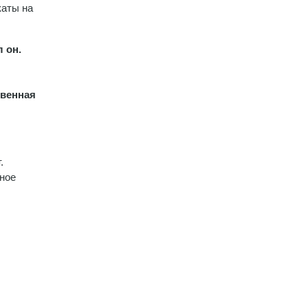
каты на
 он.
твенная
.
мное