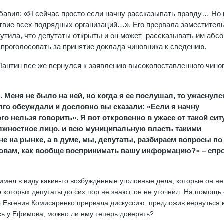
бавил: «Я сейчас просто если начну рассказывать правду… Но
ствие всех подрядных организаций…». Его прервала заместител
утила, что депутаты открыты и он может рассказывать им абс
 проголосовать за принятие доклада чиновника к сведению.
антин все же вернулся к заявлению высокопоставленного чино
 Меня не было на ней, но когда я ее послушал, то ужаснулс
го обсуждали и дословно вы сказали: «Если я начну
о нельзя говорить». Я вот откровенно в ужасе от такой сит
олжностное лицо, и всю муниципальную власть такими
 на рынке, а в думе, мы, депутаты, разбираем вопросы по
ловам, как вообще воспринимать вашу информацию?» – спр
 имел в виду какие-то возбуждённые уголовные дела, которые он н
 о которых депутаты до сих пор не знают, он не уточнил. На помощь
р Евгения Комисаренко прервала дискуссию, предложив вернуться 
сь у Ефимова, можно ли ему теперь доверять?