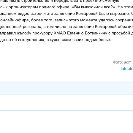
анавливать строительство и переделывать проектно-сметную
ась к организаторам прямого эфира: «Вы выключили все?». На это
ованном видео встречи это заявление Комаровой было вырезано. 
 онлайн-эфире, более того, запись этого момента удалось сохран
ественный резонанс, в том числе на заявление Комаровой обрати
направил жалобу прокурору ХМАО Евгению Ботвинкину с просьбой 
дя по её выступлению, в курсе схем своих подчинённых.
Фото: adm.
faktol