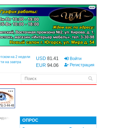
етском на 2 недели
USD
81.41
Войти
тти на завтра
Регистрация
EUR
94.06
дальное заявление, обсуждая низкое качество ремонта дорог
ОПРОС