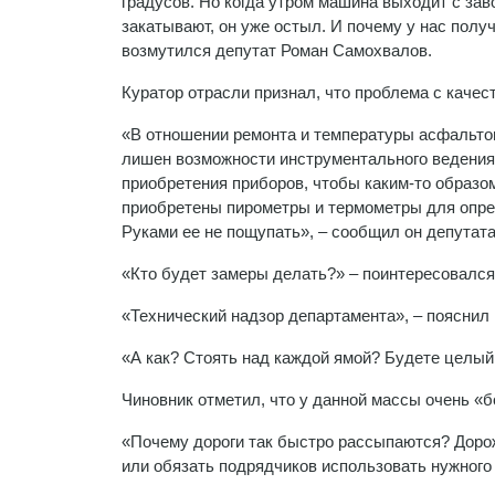
градусов. Но когда утром машина выходит с завод
закатывают, он уже остыл. И почему у нас полу
возмутился депутат Роман Самохвалов.
Куратор отрасли признал, что проблема с качес
«В отношении ремонта и температуры асфальтов
лишен возможности инструментального ведения 
приобретения приборов, чтобы каким-то образом
приобретены пирометры и термометры для опре
Руками ее не пощупать», – сообщил он депутата
«Кто будет замеры делать?» – поинтересовался
«Технический надзор департамента», – пояснил
«А как? Стоять над каждой ямой? Будете целый 
Чиновник отметил, что у данной массы очень «б
«Почему дороги так быстро рассыпаются? Доро
или обязать подрядчиков использовать нужного 