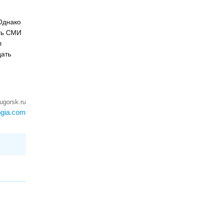
м
Однако
ить СМИ
л
дать
ugorsk.ru
ogia.com