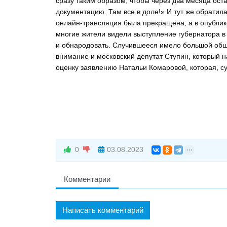
сразу таким образом, чтобы через два месяца ост
документацию. Там все в доле!» И тут же обратил
онлайн-трансляция была прекращена, а в опублик
многие жители видели выступление губернатора в
и обнародовать. Случившееся имело большой общ
внимание и московский депутат Ступин, который 
оценку заявлению Натальи Комаровой, которая, су
0
03.08.2023
Комментарии
Написать комментарий