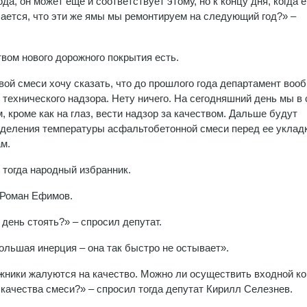
а, он может еще и соответствует этому, но к концу дня, когда е
чается, что эти же ямы мы ремонтируем на следующий год?» –
твом нового дорожного покрытия есть.
ой смеси хочу сказать, что до прошлого года департамент воо
технического надзора. Нету ничего. На сегодняшний день мы в 
, кроме как на глаз, вести надзор за качеством. Дальше будут
деления температуры асфальтобетонной смеси перед ее укладк
м.
 тогда народный избранник.
 Роман Ефимов.
день стоять?» – спросил депутат.
ольшая инерция – она так быстро не остывает».
жники жалуются на качество. Можно ли осуществить входной к
качества смеси?» – спросил тогда депутат Кирилл Селезнев.