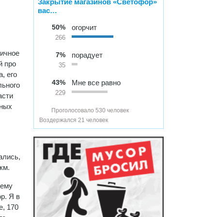
Закрытие магазинов «Светофор»
вас…
50%
огорчит
266
личное
7%
порадует
й про
35
, его
43%
Мне все равно
льного
229
асти
нных
Проголосовало 530 человек
Воздержался 21 человек
ались,
км.
лему
р. Я в
е, 170