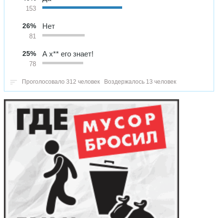
153
26%
Нет
81
25%
А х** его знает!
78
Проголосовало 312 человек
Воздержалось 13 человек