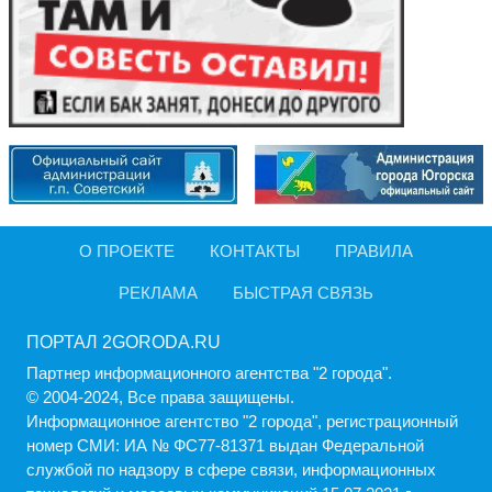
О ПРОЕКТЕ
КОНТАКТЫ
ПРАВИЛА
РЕКЛАМА
БЫСТРАЯ СВЯЗЬ
ПОРТАЛ 2GORODA.RU
Партнер информационного агентства "2 города".
© 2004-2024, Все права защищены.
Информационное агентство "2 города", регистрационный
номер СМИ: ИА № ФС77-81371 выдан Федеральной
службой по надзору в сфере связи, информационных