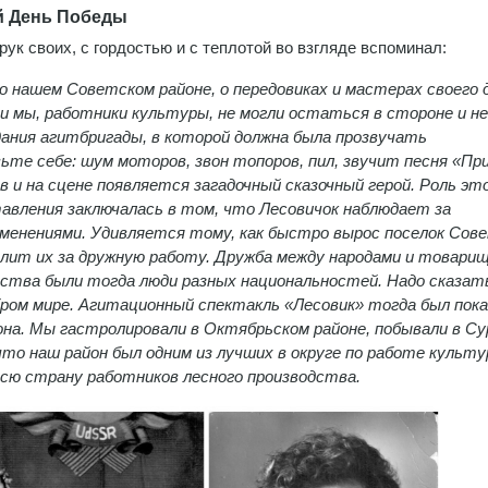
ый День Победы
ук своих, с гордостью и с теплотой во взгляде вспоминал:
о нашем Советском районе, о передовиках и мастерах своего д
 и мы, работники культуры, не могли остаться в стороне и не
здания агитбригады, в которой должна была прозвучать
те себе: шум моторов, звон топоров, пил, звучит песня «Пр
в и на сцене появляется загадочный сказочный герой. Роль эт
ставления заключалась в том, что Лесовичок наблюдает за
енениями. Удивляется тому, как быстро вырос поселок Сове
лит их за дружную работу. Дружба между народами и товари
ьства были тогда люди разных национальностей. Надо сказат
бром мире. Агитационный спектакль «Лесовик» тогда был пока
она. Мы гастролировали в Октябрьском районе, побывали в Су
то наш район был одним из лучших в округе по работе культу
сю страну работников лесного производства.