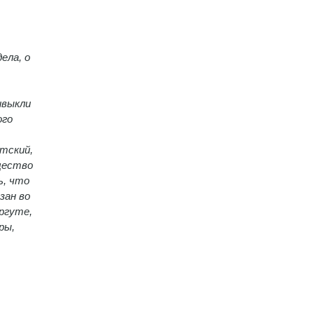
ела, о
ивыкли
ого
тский,
щество
ь, что
зан во
ргуте,
ры,