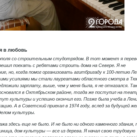
ая в любовь
рополя со строительным студотрядом. В тот момент я перев
решил поехать с ребятами строить дома на Севере. Я не
е, но, когда помог организовать агитбригаду к 100-летию Ле
бщими усилиями мы стали лауреатами областного смотра в Тю
дложили зарплату, выше, чем у меня была, я не отказался. Так
сновался в Октябрьском районе, тогда же поступил на теат
ут культуры и успешно окончил его. Позже была учеба в Лени
ию. А в Советский приехал в 1974 году, вслед за будущей же
делом культуры.
жа здесь еще не было. И не было ни одного каменного здания,
ница, дом культуры — все из дерева. Я начал свою трудовую