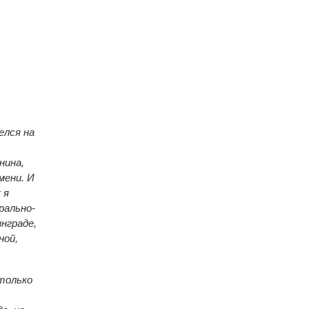
елся на
нина,
мени. И
 я
рально-
нграде,
ной,
 только