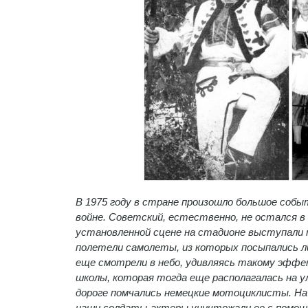
В 1975 году в стране произошло большое со
войне. Советский, естественно, не остался в
установленной сцене на стадионе выступали т
полетели самолеты, из которых посыпались л
еще смотрели в небо, удивляясь такому эффек
школы, которая тогда еще располагалась на у
дороге помчались немецкие мотоциклисты. На
наши солдаты-актеры уничтожали ее с помощ