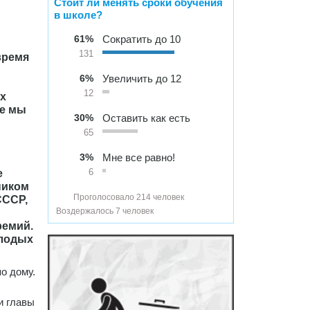
Стоит ли менять сроки обучения
в школе?
61%
Сократить до 10
131
время
6%
Увеличить до 12
12
х
бе мы
30%
Оставить как есть
65
3%
Мне все равно!
е
6
ником
Проголосовало 214 человек
СССР,
Воздержалось 7 человек
ремий.
олодых
о дому.
и главы