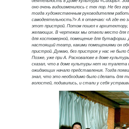
деятельность в Доме культуры «Сибирь». Здан
оно очень видоизменилось с тех пор. Не без го
тогда художественным руководителем работал
самодеятельность?» А я отвечаю: «А где ею 
этот пристрой. Потом пошел к архитектору, с
желающих. В чертежах мы отвели место для т
для костюмерной, помещение для бутафории. До
настоящий театр, какими помещениями он обя
пристрой. Думаю, без пристроя у нас не было 
Позже, уже при А. Расковалове в доме культур
сказал, что в доме культуры нет ни туалета п
ожидающих начало представления. Тогда появи
знал, что это необходимо было сделать для т
волостей, подивились, и стали у себя устраи