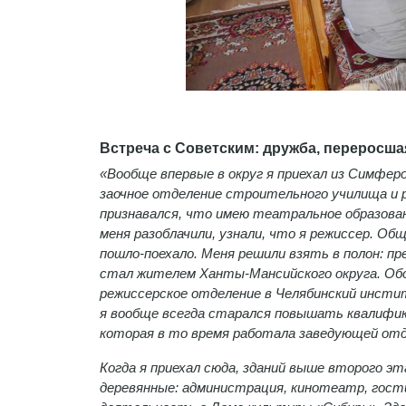
Встреча с Советским: дружба, переросш
«Вообще впервые в округ я приехал из Симфе
заочное отделение строительного училища и 
признавался, что имею театральное образовани
меня разоблачили, узнали, что я режиссер. О
пошло-поехало. Меня решили взять в полон: пре
стал жителем Ханты-Мансийского округа. Обо
режиссерское отделение в Челябинский инстит
я вообще всегда старался повышать квалификац
которая в то время работала заведующей от
Когда я приехал сюда, зданий выше второго эта
деревянные: администрация, кинотеатр, гости