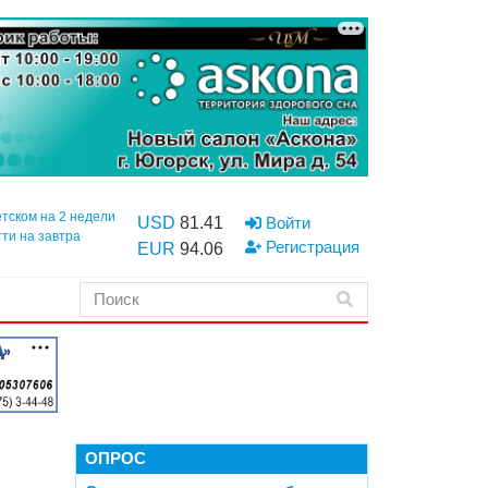
етском на 2 недели
USD
81.41
Войти
тти на завтра
Регистрация
EUR
94.06
ОПРОС