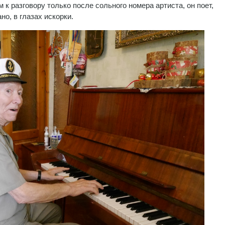
к разговору только после сольного номера артиста, он поет,
о, в глазах искорки.