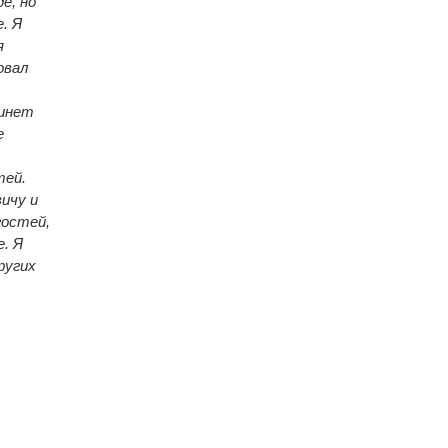
е, но
. Я
я
овал
бинет
е
тей.
ичу и
гостей,
. Я
ругих