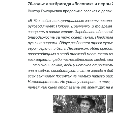
70-годы: агитбригада «Лесовик» и перв
Виктор Григорьевич продолжил рассказ о делах р
«В 70-х годах все центральные газеты писали 
руководителях Попове, Дранченко. В то время
говорить о наших героях. Зародилась идея со
благодарность за труд советчанам. Представь
руки к топорам». Вдруг раздается треск сучье
героя играл я, и был я Лесовичком. Идея пред
происходящими в этой таежной местности изм
восхищается работоспособностью людей, хва
— это очень важно, ведь у истоков строител
они и сейчас соседствуют в этом городе в до
всех вахтовых поселках не только нашего рай
Нижневартовске. Не устану говорить о том, ч
нельзя нам было отставать от гремящих на в