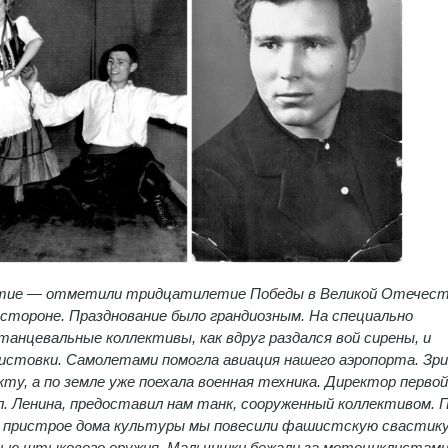
бытие — отметили тридцатилетие Победы в Великой Отечес
 стороне. Празднование было грандиозным. На специально
анцевальные коллективы, как вдруг раздался вой сирены, и
истовки. Самолетами помогла авиация нашего аэропорта. Зр
ту, а по земле уже поехала военная техника. Директор первой
л. Ленина, предоставил нам танк, сооруженный коллективом. 
 пристрое дома культуры мы повесили фашистскую свастику
ью штыкового оружия. Мальчишки бежали за мотоциклистами