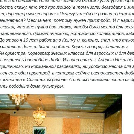
ие это неизменно является главным очагом культуры в город
рдости скажу, что это произошло, в том числе, благодаря и мне
, директор мне говорит: «Почему у тебя не развита детска
заниматься? Места нет, поэтому нужен пристрой». И я нарис
казал, что мне нужно два этажа, чтобы было место для всех
анцевального, драматического, эстрадного коллективов, ка
 этого я 10 лет работал в Крыму и, конечно, знал, что тако
зательно должен быть снабжен. Короче говоря, сделали мы
бы оркестра, хореографических классов для взрослых и для де
ы появилось достойное фойе. Я лично пошел к Андрею Николаев
риличного, ни нормальной раздевалки, ни удобного места для 
лся еще один пристрой, в котором сейчас располагается фойе
ворчества в Советском районе. А потом понаехали гости из д
вать подобные дома культуры.