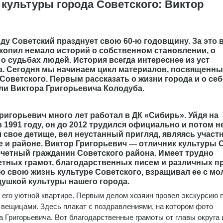
культуры города Советского: Виктор
оду Советский празднует свою 60-ю годовщину. За это 
копил немало историй о собственном становлении, о
 о судьбах людей. История всегда интереснее из уст
а. Сегодня мы начинаем цикл материалов, посвященны
оветского. Первым рассказать о жизни города и о се
ли Виктора Григорьевича Колодуба.
ригорьевич много лет работал в ДК «Сибирь». Уйдя на
 1991 году, он до 2012 трудился официально и потом н
 свое детище, вел неустанный пригляд, являясь участ
 и районе. Виктор Григорьевич — отличник культуры 
четный гражданин Советского района. Имеет трудно
тных грамот, благодарственных писем и различных п
сю свою жизнь культуре Советского, взращивал ее с м
душкой культуры нашего города.
 его уютной квартире. Первым делом хозяин провел экскурсию п
 вещицами. Здесь плакат с поздравлениями, на котором фото
 Григорьевича. Вот благодарственные грамоты от главы округа 