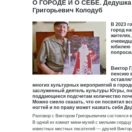
О ГОРОДЕ И О СЕБЕ. Дедушка 
Григорьевич Колодуб
В 2023 г
город на
жителях,
очевидц
юбилею С
попроси
Виктор Г
пенсию в
оставлял
многих культурных мероприятий в городе
заслуженный деятель культуры Югры, по
поддающееся подсчетам количество поче
Можно смело сказать, что он посвятил в
ногтей и по праву может назвать себя Де
Разговор с Виктором Григорьевичем состоялся в
В одной из комнат мини-музей с милыми сердцу
известных местных писателей — друзей Виктора