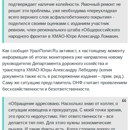
подтверждает наличие колейности. Ямочный ремонт не
решит эти проблемы, уже необходима «переукладка»
всего верхнего слоя асфальтобетонного покрытия» -
поделился своими оценками с изданием участник
ревизии, член регионального штаба «Общероссийского
народного фронта» в ХМАО-Югре Александр Ломакин.
Как сообщил УралПолит.Ru активист, к настоящему моменту
информация об итогах мониторинга уже направлена новому
руководителю Департамента дорожного хозяйства и
транспорта ХМАО-Югры Александру Лебедеву (копия
документа также есть в распоряжении издания – прим. ред.).
Саму же ситуацию представитель ОНФ считает проявлением
бесхозяйственности и безответственности.
«Обращение адресовано. Насколько знаю от коллег, о
ситуации извещена и прокуратура. С моей точки зрения,
это просто недопустимо. Нет ответственности – все
делается тяп-ляп. Для этого нужны экономические
рычаги. И такие факты есть. Когда строили дорогу от