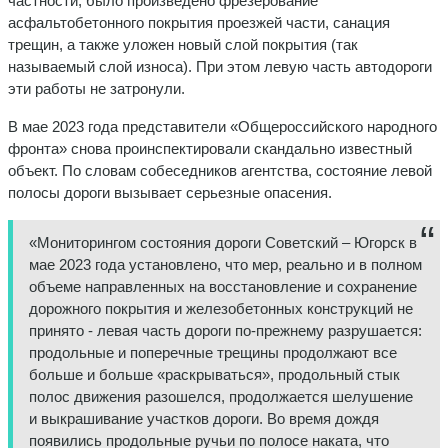
частности, было произведено фрезерование
асфальтобетонного покрытия проезжей части, санация
трещин, а также уложен новый слой покрытия (так
называемый слой износа). При этом левую часть автодороги
эти работы не затронули.
В мае 2023 года представители «Общероссийского народного
фронта» снова проинспектировали скандально известный
объект. По словам собеседников агентства, состояние левой
полосы дороги вызывает серьезные опасения.
«Мониторингом состояния дороги Советский – Югорск в
мае 2023 года установлено, что мер, реально и в полном
объеме направленных на восстановление и сохранение
дорожного покрытия и железобетонных конструкций не
принято - левая часть дороги по-прежнему разрушается:
продольные и поперечные трещины продолжают все
больше и больше «раскрываться», продольный стык
полос движения разошелся, продолжается шелушение
и выкрашивание участков дороги. Во время дождя
появились продольные ручьи по полосе наката, что