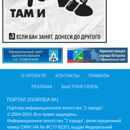
О ПРОЕКТЕ
КОНТАКТЫ
ПРАВИЛА
РЕКЛАМА
БЫСТРАЯ СВЯЗЬ
ПОРТАЛ 2GORODA.RU
Партнер информационного агентства "2 города".
© 2004-2024, Все права защищены.
Информационное агентство "2 города", регистрационный
номер СМИ: ИА № ФС77-81371 выдан Федеральной