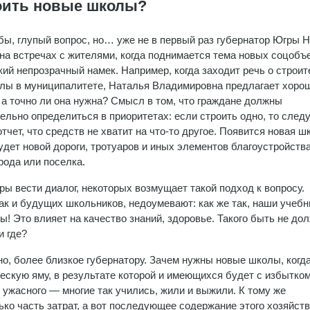
оить новые школы?
бы, глупый вопрос, но… уже не в первый раз губернатор Югры 
на встречах с жителями, когда поднимается тема новых соцобъе
кий непрозрачный намек. Например, когда заходит речь о строи
лы в муниципалитете, Наталья Владимировна предлагает хоро
 а точно ли она нужна? Смысл в том, что граждане должны
ельно определиться в приоритетах: если строить одно, то след
тчет, что средств не хватит на что-то другое. Появится новая ш
будет новой дороги, тротуаров и иных элементов благоустройств
орода или поселка.
ы вести диалог, некоторых возмущает такой подход к вопросу.
так и будущих школьников, недоумевают: как же так, наши учеб
! Это влияет на качество знаний, здоровье. Такого быть не дол
и где?
о, более близкое губернатору. Зачем нужны новые школы, когд
скую яму, в результате которой и имеющихся будет с избытко
ужасного — многие так учились, жили и выжили. К тому же
ько часть затрат, а вот последующее содержание этого хозяйст