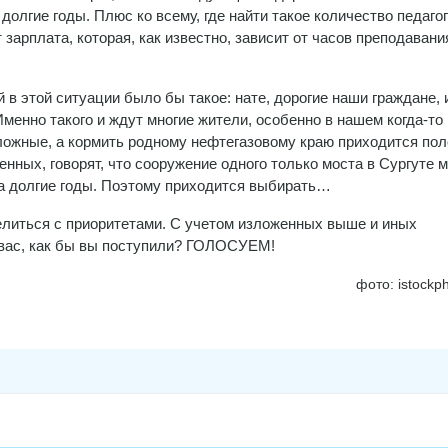
олгие годы. Плюс ко всему, где найти такое количество педаго
зарплата, которая, как известно, зависит от часов преподавания
в этой ситуации было бы такое: нате, дорогие наши граждане, 
Именно такого и ждут многие жители, особенно в нашем когда-то
ложные, а кормить родному нефтегазовому краю приходится пол
енных, говорят, что сооружение одного только моста в Сургуте 
на долгие годы. Поэтому приходится выбирать…
делиться с приоритетами. С учетом изложенных выше и иных
 вас, как бы вы поступили? ГОЛОСУЕМ!
фото:
istockp