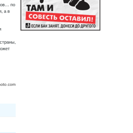
гов… по
, а в
и
страны,
может
hoto.com