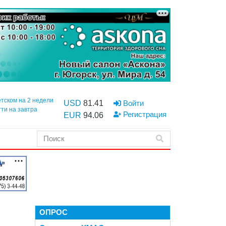
етском на 2 недели
USD
81.41
Войти
тти на завтра
Регистрация
EUR
94.06
ОПРОС