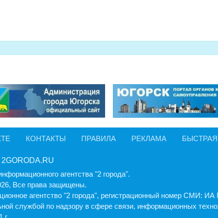
КТЕ
КОНТАКТЫ
ПРАВИЛА
РЕКЛАМА
БЫСТРАЯ
 2GORODA.RU
информационного агентства "2 города".
026, Все права защищены.
ионное агентство "2 города", регистрационный номер СМИ: И
ной службой по надзору в сфере связи, информационных техно
 г.