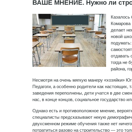
ВАШЕ МНЕНИЕ. Нужно ли стр
Казалось 
Комарова 
делает не
новой шко
подумать:
самостоят
отдавать о
тогда не 
района, г
Несмотря на очень мягкую манеру «хозяйки» Югр
Педагоги, а особенно родители как настоящих, 
заведения переполнены, дети учатся в две смены
нас, в конце концов, социальное государство ил
Однако есть и противоположное мнение, вероятн
специалисты предсказывают некую демографиче
двухсменном режиме обучения также нет ничего 
потратиться разово на строительство — это тол