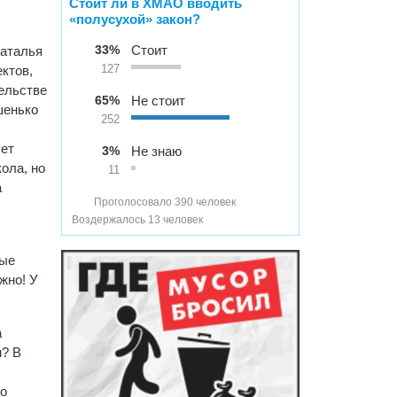
Стоит ли в ХМАО вводить
«полусухой» закон?
33%
Стоит
Наталья
ктов,
127
тельстве
65%
Не стоит
шенько
252
ует
3%
Не знаю
кола, но
11
а
Проголосовало 390 человек
Воздержалось 13 человек
ные
жно! У
а
м? В
во