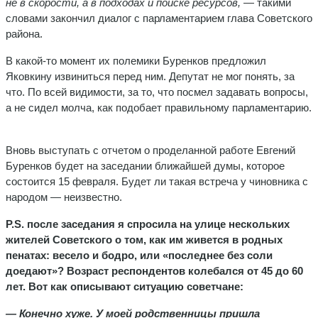
не в скорости, а в подходах и поиске ресурсов,
— такими
словами закончил диалог с парламентарием глава Советского
района.
В какой-то момент их полемики Буренков предложил
Яковкину извиниться перед ним. Депутат не мог понять, за
что. По всей видимости, за то, что посмел задавать вопросы,
а не сидел молча, как подобает правильному парламентарию.
Вновь выступать с отчетом о проделанной работе Евгений
Буренков будет на заседании ближайшей думы, которое
состоится 15 февраля. Будет ли такая встреча у чиновника с
народом — неизвестно.
P
.
S
. после заседания я спросила на улице нескольких
жителей Советского о том, как им живется в родных
пенатах: весело и бодро, или «последнее без соли
доедают»? Возраст респондентов колебался от 45 до 60
лет. Вот как описывают ситуацию советчане:
— Конечно хуже. У моей родственницы пришла