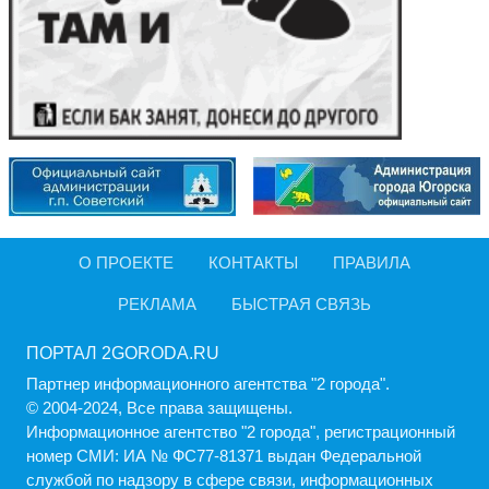
О ПРОЕКТЕ
КОНТАКТЫ
ПРАВИЛА
РЕКЛАМА
БЫСТРАЯ СВЯЗЬ
ПОРТАЛ 2GORODA.RU
Партнер информационного агентства "2 города".
© 2004-2024, Все права защищены.
Информационное агентство "2 города", регистрационный
номер СМИ: ИА № ФС77-81371 выдан Федеральной
службой по надзору в сфере связи, информационных