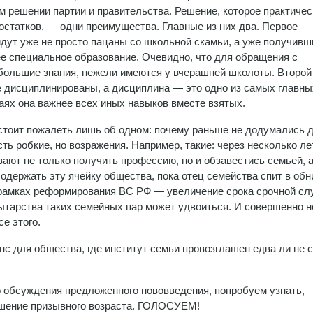
м решении партии и правительства. Решение, которое практичес
остатков, — одни преимущества. Главные из них два. Первое —
дут уже не просто пацаны со школьной скамьи, а уже получивш
е специальное образование. Очевидно, что для обращения с
 большие знания, нежели имеются у вчерашней школоты. Второй
е дисциплинированы, а дисциплина — это одно из самых главны
аях она важнее всех иных навыков вместе взятых.
 стоит пожалеть лишь об одном: почему раньше не додумались 
ь робкие, но возражения. Например, такие: через несколько ле
ют не только получить профессию, но и обзавестись семьей, а
содержать эту ячейку общества, пока отец семейства спит в обн
в рамках реформирования ВС РФ — увеличение срока срочной сл
мытарства таких семейных пар может удвоиться. И совершенно н
е этого.
анс для общества, где институт семьи провозглашен едва ли не 
 обсуждения предложенного нововведения, попробуем узнать,
ышение призывного возраста. ГОЛОСУЕМ!