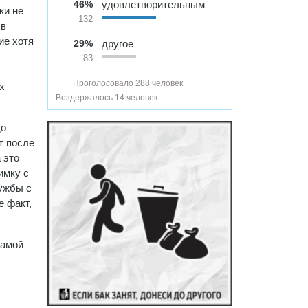
46%
удовлетворительным
ки не
132
 в
ие хотя
29%
другое
83
Проголосовало 288 человек
х
Воздержалось 14 человек
до
т после
 это
имку с
ужбы с
е факт,
самой