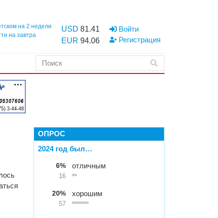
етском на 2 недели
USD
81.41
Войти
тти на завтра
Регистрация
EUR
94.06
ОПРОС
2024 год был…
6%
отличным
лось
16
аться
20%
хорошим
57