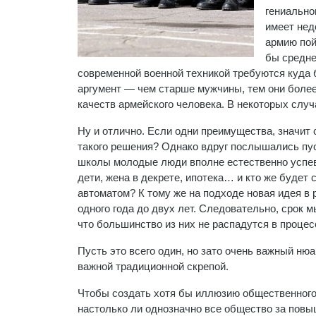
гениально
имеет нед
армию пой
бы средне
современной военной техникой требуются куда
аргумент — чем старше мужчины, тем они боле
качеств армейского человека. В некоторых случ
Ну и отлично. Если одни преимущества, значит
такого решения? Однако вдруг послышались пуст
школы молодые люди вполне естественно успева
дети, жена в декрете, ипотека… и кто же будет 
автоматом? К тому же на подходе новая идея 
одного года до двух лет. Следовательно, срок 
что большинство из них не распадутся в процесс
Пусть это всего один, но зато очень важный ню
важной традиционной скрепой.
Чтобы создать хотя бы иллюзию общественного
настолько ли однозначно все общество за пов