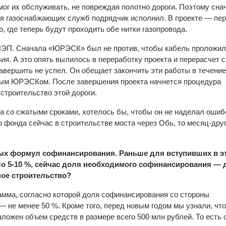
г их обслуживать, не повреждая полотно дороги. Поэтому сна
ия газоснабжающих служб подрядчик исполнил. В проекте — пе
, где теперь будут проходить обе нитки газопровода.
ЛЭП. Сначала «ЮРЭСК» был не против, чтобы кабель проложил
ия. А это опять вылилось в переработку проекта и перерасчет с
авершить не успел. Он обещает закончить эти работы в течение
ным ЮРЭСКом. После завершения проекта начнется процедура
строительство этой дороги.
 со сжатыми сроками, хотелось бы, чтобы он не наделал ошиб
о фонда сейчас в строительстве моста через Обь, то месяц-дру
вых формул софинансирования. Раньше для вступивших в э
 5-10 %, сейчас доля необходимого софинансирования — д
ное строительство?
рамма, согласно которой доля софинансирования со стороны
 не менее 50 %. Кроме того, перед новым годом мы узнали, что
заложен объем средств в размере всего 500 млн рублей. То есть 