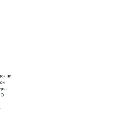
док на
ной
 два
ОО
.