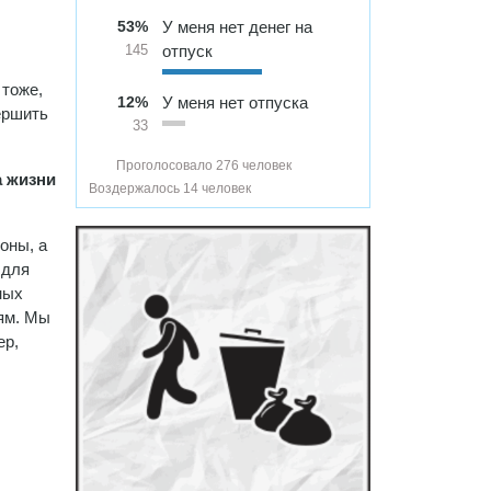
53%
У меня нет денег на
отпуск
145
 тоже,
12%
У меня нет отпуска
вершить
33
Проголосовало 276 человек
а жизни
Воздержалось 14 человек
оны, а
 для
ных
ям. Мы
ер,