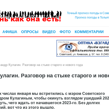
Точный прогноз погоды в Сов
Прогноз погоды в Толья
АФИША
ОПРОСЫ
ВИДЕО
ФОТО
КОММЕНТАРИИ
РЕКЛАМА
др Кулагин. Разговор на стыке старого и нового года
агин. Разговор на стыке старого и нов
 числах января мы встретились с мэром Советского
дром Кулагиным, чтобы окинуть взглядом ушедший 202
уть, чего ждать от начавшегося 2023-го. Без долгих
ий, вот что из этого вышло.