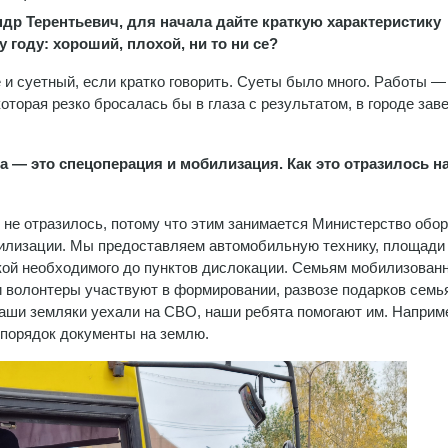
ндр Терентьевич, для начала дайте краткую характеристику
году: хороший, плохой, ни то ни се?
е и суетный, если кратко говорить. Суеты было много. Работы —
 которая резко бросалась бы в глаза с результатом, в городе за
 — это спецоперация и мобилизация. Как это отразилось н
 не отразилось, потому что этим занимается Министерство обор
билизации. Мы предоставляем автомобильную технику, площади
вкой необходимого до пунктов дислокации. Семьям мобилизован
 волонтеры участвуют в формировании, развозе подарков семь
наши земляки уехали на СВО, наши ребята помогают им. Наприм
 порядок документы на землю.