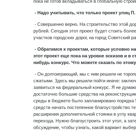
пока не готов вкладываться в глобальную строй
- Надо учитывать, что только проект улиц П.
- Совершенно верно. На строительство этой до
рублей. Сегодня этот проект будет стоить более
участков городских дорог, на город Советский р
- Обратимся к проектам, которые условно на
этот проект еще пока на уровне эскизов и в 
нибудь конкурс. Что можете сказать по этом
- Он долгоиграющий, мы с ним решили не торопи
сжатыми. Здесь мы решили пойти иначе: заключ
заявиться на федеральный конкурс. Я не думаю,
достаточно большие средства на реконструкци
среды в бюджете было запланировано порядка 9
средств начать постепенное благоустройство т
расширения дополнительной стоянки в углу ква
перехода. Нужно благоустроить этот угол, а за
обсуждение, чтобы узнать, какой вариант выбер