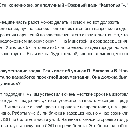
 Это, конечно же, злополучный «Озерный парк “Картопья”».
ринципе часть работ можно делать и зимой, но вот доложить
зеленение, лучше весной. Подрядчик готов был напрячься и сде
транения нарушений по завершении этого строительства. Но, чт
редложением на округ, округ — на Минстрой, и срок завершения
я. Хотелось бы, чтобы это было сделано ко Дню города, но ну
аивают грунты. Если весна будет теплой, вполне возможно, что к
окументации года». Речь идет об улицах П. Багаева и В. Чап
ота по разработке проектной документации. Она должна был
олучилось?
ит подрядчик, мы им установили очень жесткие сроки на изготов
ее года, мы надеялись, что он уложится за шесть месяцев. Пре
г. В итоге даже сырой проект к проверке не представил, и мы ра
 видно. Работы уже были близки к завершению, но у нас возникл
ЭП по болотной части ул. В. Чапаева с южной стороны этой до
ровать установку опор ЛЭП посреди болота. Это большая работ