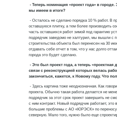
- Теперь номинация «проект года» в городе.
мы имеем в итоге?
- Осталось не сделано порядка 10 % работ. В п
оставшуюся плитку, а тем более производить о
часть оставшихся работ зимой под гарантию ус
подрядчик заведомо не халтурил, мы вышли с п
строительства объекта был перенесен на 30 июн
отдавать себе отчет в том, что у нас долго отт
города это будет сделано.
- Это был проект года, а теперь «проектная д
связи с реконструкцией которых велась раб
закончиться, кажется, к Новому году. Что п
- Здесь картина тоже неоднозначная. Как говор
проекта. Обычно такая работа делается не мен
подрядчик за этот срок проект завершить не смо
с ним контракт. Новый подрядчик работает, это
большие проблемы с АО «ЮРЭСК» по переносу Л
северную. Мало того, нужно было еще спроекти