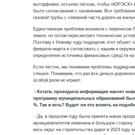
выторфовке, отсыпке песком, чтобы «ЮРЭСК» мо
было согласование с газовиками. Все требован
газовой трубы с северной части дороги на южную
Единственная проблема возникла с переносом 
земле, но потом пересмотрел технические услов
Поэтому к Новому году подрядчик этот объект з
февраля-марта и согласовать с нашим и окруж
определения источника финансовых средств на 
Если честно, мы понимаем проблемы подрядчика
спешке. Понимаем, что раз все деньги дорожног
особой роли не играют.
- Кстати, проходила информация насчет но
программу муниципальных образований было
%. Так и есть? Будет ли это влиять на подоб
- Да, в прошлом году была принята новая прог
муниципалитетов изменена в большую сторону —
весь округ на строительство дорог в 2023 году 