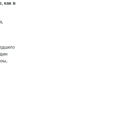
, как в
а,
шедшего
один
озы,