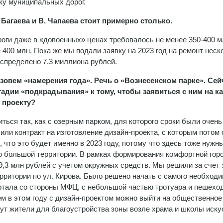
ку муниципальных дорог.
 Багаева и В. Чапаева стоит примерно столько.
роги даже в «довоенных» ценах требовалось не менее 350-400 м
 400 млн. Пока же мы подали заявку на 2023 год на ремонт неск
аспределено 7,3 миллиона рублей.
зовем «намерения года». Речь о «Вознесенском парке». Сей
стадии «подкрадывания» к тому, чтобы заявиться с ним на ка
у проекту?
ться так, как с озерным парком, для которого сроки были очень
или контракт на изготовление дизайн-проекта, с которым потом
 что это будет именно в 2023 году, потому что здесь тоже нужн
ю большой территории. В рамках формирования комфортной гор
,3 млн рублей с учетом окружных средств. Мы решили за счет 
ерритории по ул. Кирова. Было решено начать с самого необход
ртала со стороны МФЦ, с небольшой частью тротуара и пешехо
тем в этом году с дизайн-проектом можно выйти на общественное
ут жители для благоустройства зоны возле храма и школы иску