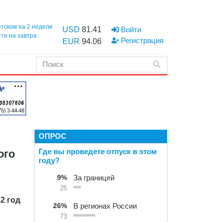
етском на 2 недели
USD
81.41
Войти
тти на завтра
Регистрация
EUR
94.06
ОПРОС
Где вы проведете отпуск в этом
ого
году?
9%
За границей
25
2 год
26%
В регионах России
73