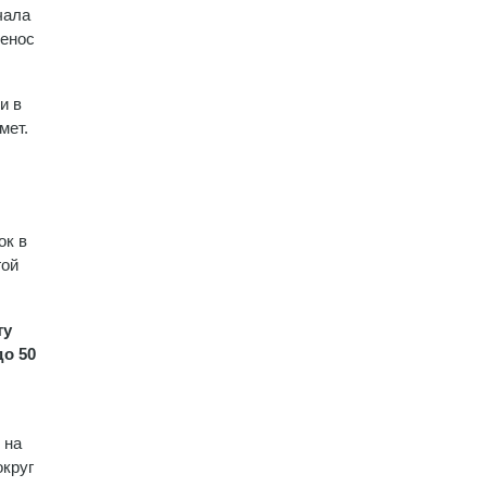
чала
ренос
и в
мет.
ок в
гой
ту
о 50
 на
округ