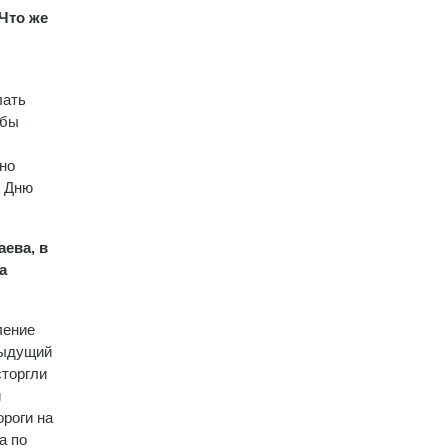
 Что же
лать
обы
жно
о Дню
аева, в
а
ление
дыдущий
сторгли
и
роги на
а по