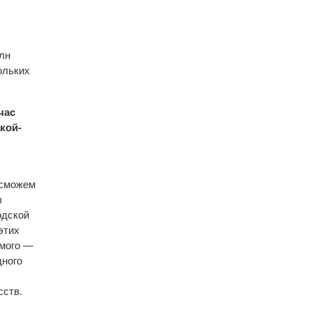
лн
ольких
час
кой-
 сможем
ы
одской
этих
имого —
дного
сств.