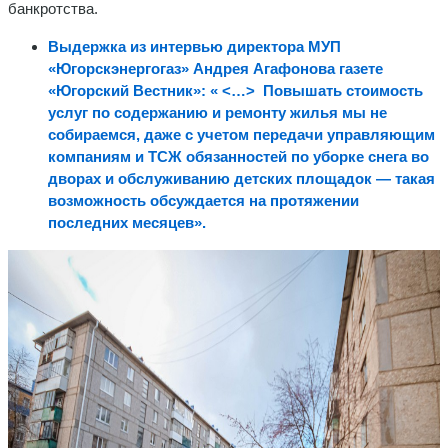
банкротства.
Выдержка из интервью директора МУП
«Югорскэнергогаз» Андрея Агафонова газете
«Югорский Вестник»: « <…> Повышать стоимость
услуг по содержанию и ремонту жилья мы не
собираемся, даже с учетом передачи управляющим
компаниям и ТСЖ обязанностей по уборке снега во
дворах и обслуживанию детских площадок — такая
возможность обсуждается на протяжении
последних месяцев».