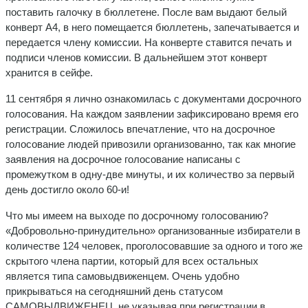
поставить галочку в бюллетене. После вам выдают белый
конверт А4, в него помещается бюллетень, запечатывается и
передается члену комиссии. На конверте ставится печать и
подписи членов комиссии. В дальнейшем этот конверт
хранится в сейфе.
11 сентября я лично ознакомилась с документами досрочного
голосования. На каждом заявлении зафиксировано время его
регистрации. Сложилось впечатление, что на досрочное
голосование людей привозили организованно, так как многие
заявления на досрочное голосование написаны с
промежутком в одну-две минуты, и их количество за первый
день достигло около 60-и!
Что мы имеем на выходе по досрочному голосованию?
«Добровольно-принудительно» организованные избиратели в
количестве 124 человек, проголосовавшие за одного и того же
скрытого члена партии, который для всех остальных
является типа самовыдвиженцем. Очень удобно
прикрываться на сегодняшний день статусом
САМОВЫДВИЖЕНЕЦ, не указывая при регистрации в