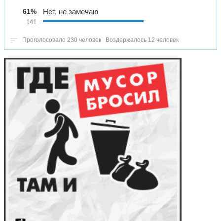
61%
Нет, не замечаю
141
Проголосовало 230 человек
Воздержалось 12 человек