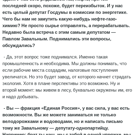
последней скоро, похоже, будет переизбыток. И у нас
есть целый депутат Госдумы в комиссии по энергетике.
Чего бы нам не замутить какую-нибудь нефте-газо-
химию? Не просто сырье отправлять, а перерабатывать.
Недавно была встреча с этим самым депутатом —
Павлом Завальным. Поднимались эти вопросы,
обсуждались?
- Да, этот вопрос тоже поднимался. Именно такая
промышленность и необходима. Мы должны понимать, что
если рабочие места создадим, налоговые поступления
увеличатся. Но это будет завод, от которого начнет страдать
экология. Хотя в плане перспективы это возможно. Ну и
второй момент: мы живем в лесу, буквально окружены им, его
и надо добывать.
- Вы — фракция «Единая Россия», у вас сила, у вас есть
возможности. Вы же можете заниматься не только
велодорожками и водоводами, но и написать письмо
тому же Завальному — депутату-однопартийцу.
Например: брат ты наш, мы с тобой в одной упряжке, мы