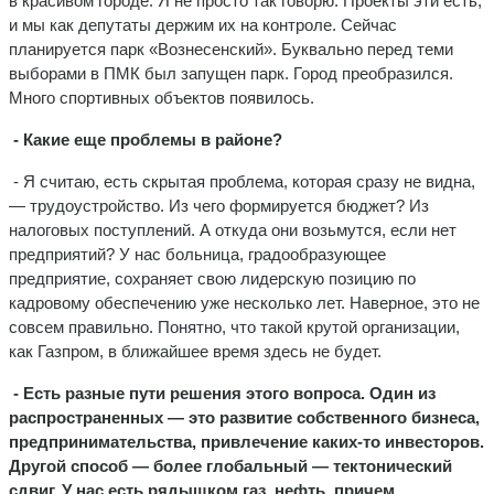
в красивом городе. Я не просто так говорю. Проекты эти есть,
и мы как депутаты держим их на контроле. Сейчас
планируется парк «Вознесенский». Буквально перед теми
выборами в ПМК был запущен парк. Город преобразился.
Много спортивных объектов появилось.
- Какие еще проблемы в районе?
- Я считаю, есть скрытая проблема, которая сразу не видна,
— трудоустройство. Из чего формируется бюджет? Из
налоговых поступлений. А откуда они возьмутся, если нет
предприятий? У нас больница, градообразующее
предприятие, сохраняет свою лидерскую позицию по
кадровому обеспечению уже несколько лет. Наверное, это не
совсем правильно. Понятно, что такой крутой организации,
как Газпром, в ближайшее время здесь не будет.
- Есть разные пути решения этого вопроса. Один из
распространенных — это развитие собственного бизнеса,
предпринимательства, привлечение каких-то инвесторов.
Другой способ — более глобальный — тектонический
сдвиг. У нас есть рядышком газ, нефть, причем