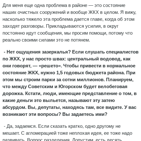
Для меня еще одна проблема в районе — это состояние
наших очистных сооружений и вообще ЖКХ в целом. Я вижу,
насколько тяжело эта проблема дается главе, когда об этом
заходят разговоры. Прикладываются усилия, в округ
постоянно идут сообщения, мы просим помощи, потому что
реально своими силами это не потянем.
- Нет ощущения зазеркалья? Если слушать специалистов
по ЖКХ, у нас просто швах: центральный водовод, как
они говорят, — «решето». Чтобы привести в нормальное
состояние ЖКХ, нужно 1,5 годовых бюджета района. При
этом мы строим парки за сотни миллионов. Планируем,
что между Советским и Югорском будет велобеговая
дорожка. Кстати, люди, имеющие представление о том, в
какие деньги это выльется, называют эту затею
абсурдом. Вы, депутаты, находясь там, все видите. У вас
возникают эти вопросы? Вы задаетесь ими?
- Да, задаемся. Если сказать кратко, одно другому не
мешает. С агломерацией тоже неплохая идея, ее тоже надо
развивать. Вопрос разделения. Допустим, есть десять