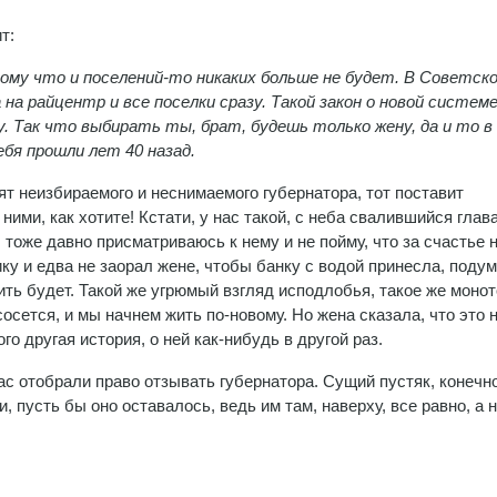
т:
тому что и поселений-то никаких больше не будет. В Советско
на райцентр и все поселки сразу. Такой закон о новой систем
у. Так что выбирать ты, брат, будешь только жену, да и то 
бя прошли лет 40 назад.
ят неизбираемого и неснимаемого губернатора, тот поставит
ними, как хотите! Кстати, у нас такой, с неба свалившийся глава
, тоже давно присматриваюсь к нему и не пойму, что за счастье 
ку и едва не заорал жене, чтобы банку с водой принесла, подум
ть будет. Такой же угрюмый взгляд исподлобья, такое же моно
ссосется, и мы начнем жить по-новому. Но жена сказала, что это 
о другая история, о ней как-нибудь в другой раз.
ас отобрали право отзывать губернатора. Сущий пустяк, конечно
, пусть бы оно оставалось, ведь им там, наверху, все равно, а 