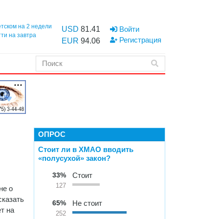
етском на 2 недели
USD
81.41
Войти
тти на завтра
Регистрация
EUR
94.06
ОПРОС
Стоит ли в ХМАО вводить
«полусухой» закон?
33%
Стоит
127
не о
сказать
65%
Не стоит
т на
252