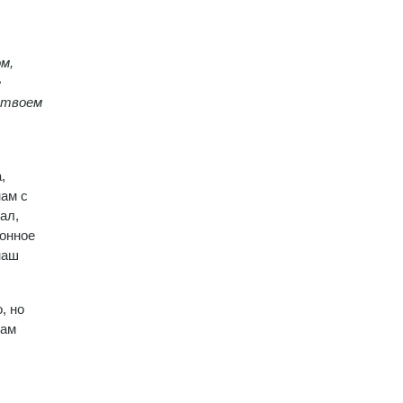
м,
е
в твоем
,
нам с
ал,
тонное
наш
, но
нам