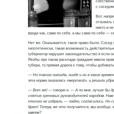
собственн
с соседом 
Вот, напр
отзывать 
никто и н
вроде как, сама по себе, а мы сами по себе — 
Нет же. Оказывается, такое право было. Сосед м
гипотетически, такая возможность действительн
губернатор нарушил законодательство и если он
Якобы при таком раскладе граждане имели право
губера, то прямая дорога к тому, чтобы добивать
— Но такого никогда, нигде и ни в какие времен
эта норма оказалась «мертвой», и решили убр
— Вот же!
— говорю я. —
А по мне, лучше бы 
снятия хреновых руководителей народом. Нам
плохого не избрали, — ладно, согласились. Но
брат! Теперь же что получается, мы вообще, 
имеем?