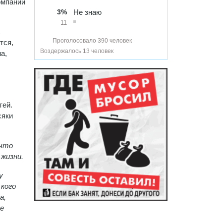
омпании
3%
Не знаю
11
Проголосовало 390 человек
тся,
Воздержалось 13 человек
а,
тей.
сяки
 что
 жизни.
у
 кого
а,
не