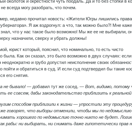
ый околоток и окрестности чуть поодаль. Да и то без стопки в к
не всегда могу разобрать, что почем.
имер, недавно прочитал новость: «Жители Югры лишились права
губернатора». Я аж вздрогнул: а что, так можно было?! Мне каже
е знал, что у нас такое было возможно! Мы же ее не выбирали, он
сверху назначили, сверху и убрать должны!
ой, юрист который, пояснил, что номинально, то есть чисто
о была. Как он сказал, это было возможно в двух случаях: если
 неоднократно и грубо допустил неисполнение своих обязаннос
 пойти и обратиться в суд. И если суд подтвердил бы такие ко
ся его снятия.
а не бывало!
— добавил тут же сосед. —
Вот, видимо, потому
ать ее совсем, дабы законодательство приблизить к реальной
другим способом приблизили к жизни — упростили эту процедур
 же говорят, что выборы отменили, чтобы мы по недомыслию
 снимать хорошего по недомыслию точно никто не будет. Логик
как рабы: ни выбирать, ни снимать даже гипотетически прав 