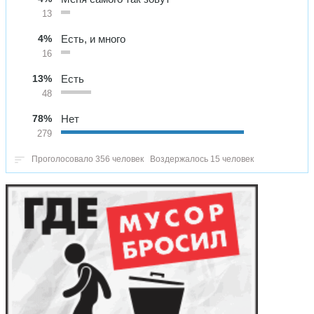
13
4%
Есть, и много
16
13%
Есть
48
78%
Нет
279
Проголосовало 356 человек
Воздержалось 15 человек