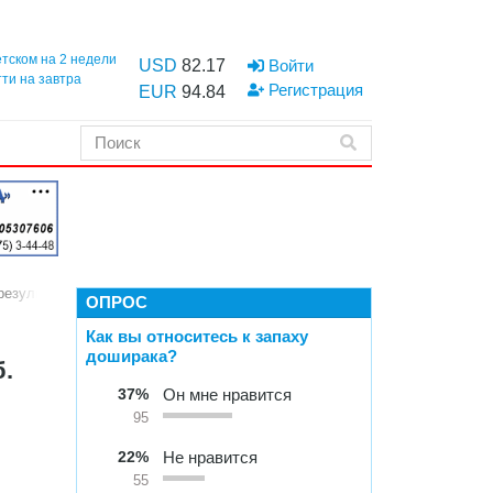
етском на 2 недели
USD
82.17
Войти
тти на завтра
Регистрация
EUR
94.84
результате которых один человек погиб. ФОТО
ОПРОС
Как вы относитесь к запаху
доширака?
б.
37%
Он мне нравится
95
22%
Не нравится
55