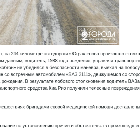
ут, на 244 километре автодороги «Югра» снова произошло столк
м данным, водитель, 1988 года рождения, управляя транспорт
«обгон» не убедился в безопасности маневра, выехал на полосу
ние со встречным автомобилем «ВАЗ 2111», движущемся со стор
а рождения. В результате лобового столкновения водитель ВАЗа
ранспортного средства Киа Рио получили телесные повреждения
исшествиях бригадами скорой медицинской помощи доставлены
вание по установлению причин и обстоятельств произошедшег