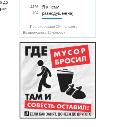
ю до
41%
Я к нему
арки
равнодушен(на)
104
Проголосовало 254 человека
Воздержалось 15 человек