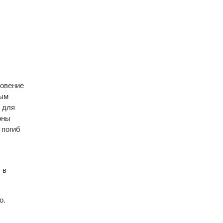
новение
ным
 для
оны
 погиб
 в
о.