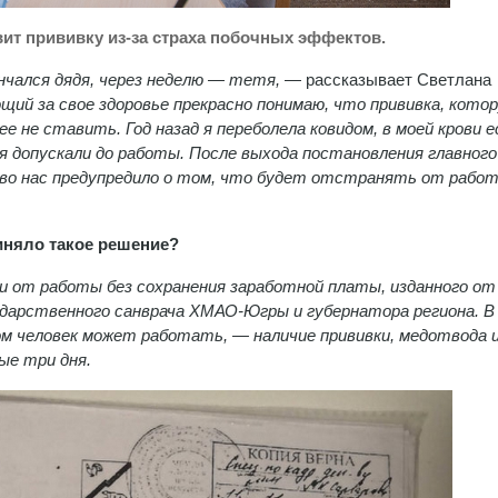
вит прививку из-за страха побочных эффектов.
нчался дядя, через неделю — тетя,
— рассказывает Светлана
ющий за свое здоровье прекрасно понимаю, что прививка, кото
е не ставить. Год назад я переболела ковидом, в моей крови 
я допускали до работы. После выхода постановления главного
тво нас предупредило о том, что будет отстранять от работ
иняло такое решение?
и от работы без сохранения заработной платы, изданного от
сударственного санврача ХМАО-Югры и губернатора региона. В
ом человек может работать, — наличие прививки, медотвода 
ые три дня.