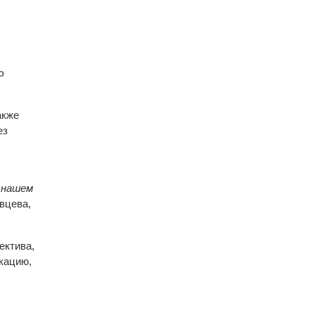
о
акже
ез
 нашем
вцева,
ектива,
кацию,