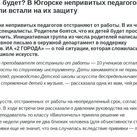
 будет? В Югорске непривитых педагого
ли встали на их защиту
е непривитых педагогов отстраняют от работы. В их 
специалисты. Родители боятся, что их детей будет про
чить. Инициативная группа из числа родителей написа
вное письмо в окружной департамент в поддержку
в. ИА «2 ГОРОДА» — о той ситуации, которая сложилас
школе искусств.
 преподавателя отстранили от работы — 10 учеников остал
ности по струнному инструменту. Дети занимаются не первы
гляд, руководство Детской школы искусств беспредельничае
 стремление детей к музыке, —
рассказала одна из мам, чей р
усств, отстраненных от работы на неопределенный срок, согла
В ходе встречи они рассказали о давлении руководства на них
реподаватель по классу «Виолончель» приняла решение не
ие недели умерли ее два близких человека (для объективности с
ивки еще не значит, что она случилась вследствие прививки — 