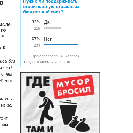
Нужно ли поддерживать
в
строительную отрасль за
бюджетный счет?
33%
Да
числе
115
сто
ла
67%
Нет
233
ь в
Проголосовало 348 человек
ись без
Воздержалось 22 человека
й год.
т, чем
ебенок
сились
 из-за
тоит
прим.