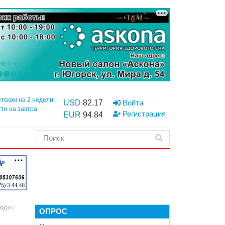
етском на 2 недели
USD
82.17
Войти
тти на завтра
Регистрация
EUR
94.84
одители встали на их защиту
ОПРОС