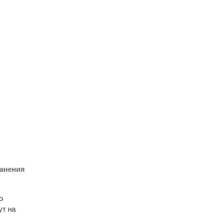
ранения
о
ут на