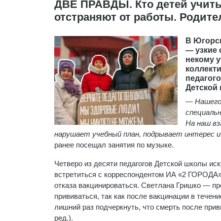
ДВЕ ПРАВДЫ. Кто детей учить
отстраняют от работы. Родите
В Югорск
— узкие 
некому у
коллекти
педагого
Детской 
— Нашего
специаль
На наш вз
нарушает учебный план, подрывает интерес и
ранее посещал занятия по музыке.
Четверо из десяти педагогов Детской школы иск
встретиться с корреспондентом ИА «2 ГОРОДА». 
отказа вакцинироваться. Светлана Гришко — п
прививаться, так как после вакцинации в течен
лишний раз подчеркнуть, что смерть после прив
ред.).