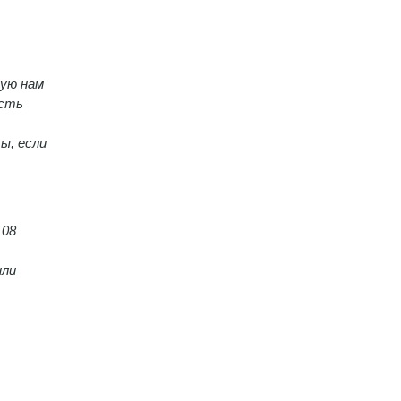
рую нам
есть
ы, если
 08
или