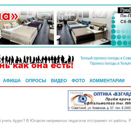
Точный прогноз погоды в Сов
Прогноз погоды в Толья
АФИША
ОПРОСЫ
ВИДЕО
ФОТО
КОММЕНТАРИИ
РЕКЛАМА
учить будет? В Югорске непривитых педагогов отстраняют от работы. Р