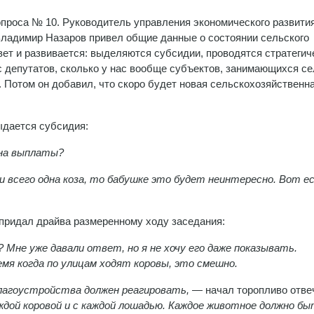
проса № 10. Руководитель управления экономического развития
Владимир Назаров привел общие данные о состоянии сельского
ивет и развивается: выделяются субсидии, проводятся стратегич
с депутатов, сколько у нас вообще субъектов, занимающихся с
2. Потом он добавил, что скоро будет новая сельскохозяйственн
ыдается субсидия:
 на выплаты?
и всего одна коза, то бабушке это будет неинтересно. Вот ес
придал драйва размеренному ходу заседания:
 Мне уже давали ответ, но я не хочу его даже показывать.
мя когда по улицам ходят коровы, это смешно.
лагоустройства должен реагировать,
— начал торопливо отве
ждой коровой и с каждой лошадью. Каждое животное должно б