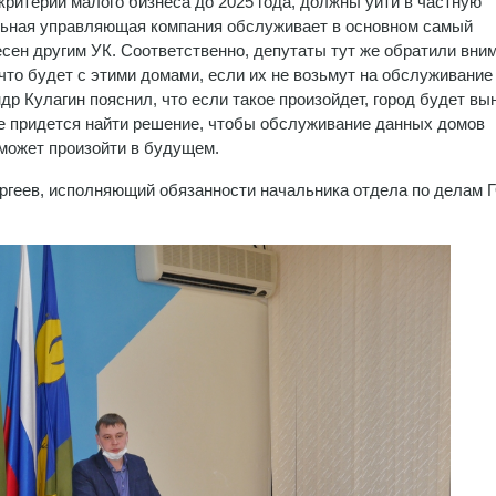
ритерии малого бизнеса до 2025 года, должны уйти в частную
альная управляющая компания обслуживает в основном самый
сен другим УК. Соответственно, депутаты тут же обратили вни
что будет с этими домами, если их не возьмут на обслуживание
р Кулагин пояснил, что если такое произойдет, город будет в
чае придется найти решение, чтобы обслуживание данных домов
может произойти в будущем.
ргеев, исполняющий обязанности начальника отдела по делам 