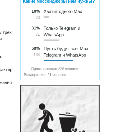
Какие мессенджеры нам нужны?
10%
Хватит одного Max
23
31%
Только Telegram и
у трех
WhatsApp
71
м
59%
Пусть будут все: Max,
Telegram и WhatsApp
134
но
рактер,
Проголосовало 228 человек
Воздержался 21 человек
имания