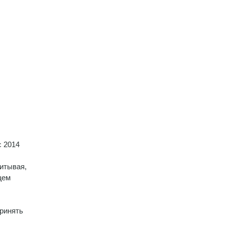
с 2014
читывая,
щем
принять