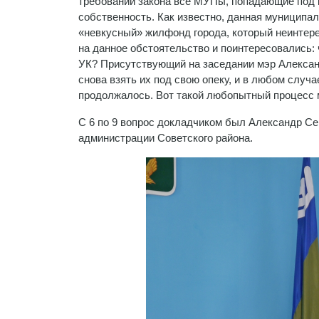
требований закона все МУПы, попадающие под к
собственность. Как известно, данная муницип
«невкусный» жилфонд города, который неинтере
на данное обстоятельство и поинтересовались: 
УК? Присутствующий на заседании мэр Александ
снова взять их под свою опеку, и в любом слу
продолжалось. Вот такой любопытный процесс 
С 6 по 9 вопрос докладчиком был Александр Се
администрации Советского района.