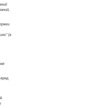
аний
ваний,
держки
иях" (в
ная
 вряд
ой
у