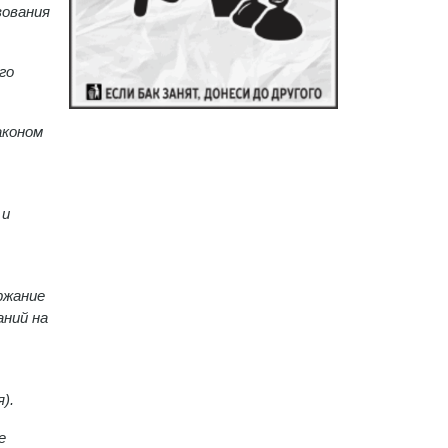
зования
го
аконом
 и
ржание
аний на
).
е