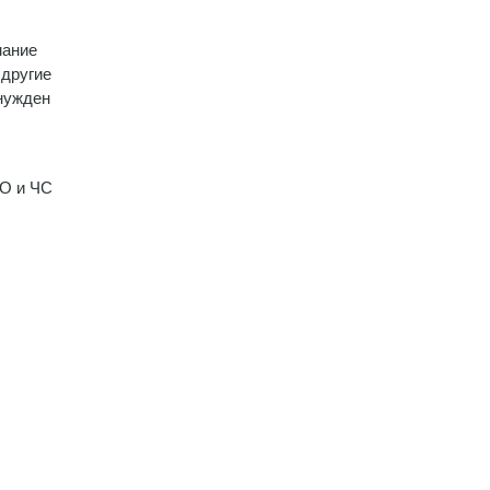
мание
 другие
ынужден
ГО и ЧС