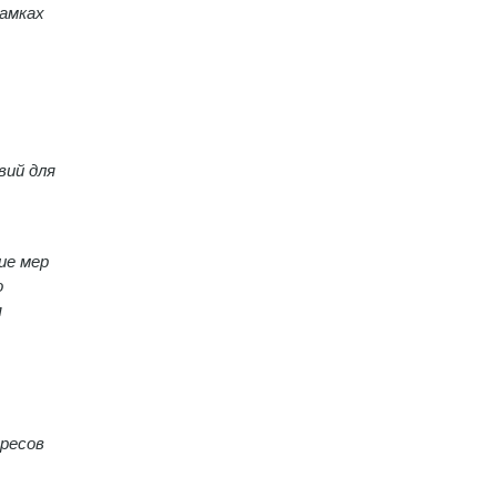
рамках
вий для
ие мер
о
я
дресов