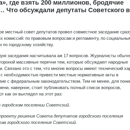
», где взять 200 миллионов, бродячие
и… Что обсуждали депутаты Советского в
ре местный совет депутатов провел совместное заседание сраз
х комиссий: по правовым вопросам и регламенту, по социальны
и по городскому хозяйству.
дня заседания насчитывала аж 17 вопросов. Журналисты обыч
тороной массивные перечни тем, которые обсуждают народные
и. Связано это с тем, что многие вопросы имеют технический ха
 с необходимостью привести местные нормативные акты в
вие с федеральным законодательством. Тем не менее, для пон
мени, наверное, стоит публиковать полный список вопросов,
т как он выглядел на этот раз:
в городском поселении Советский.
о проекту решения Совета депутатов городского поселения
ав городского поселения Советский.