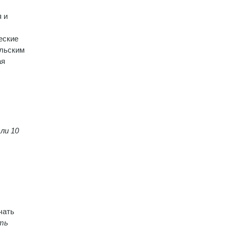
 и
еские
ельским
ая
ли 10
чать
ыть