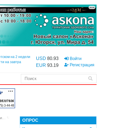
етском на 2 недели
USD
80.93
Войти
тти на завтра
Регистрация
EUR
93.19
луби… Что обсуждали депутаты Советского в минувшую среду
ОПРОС