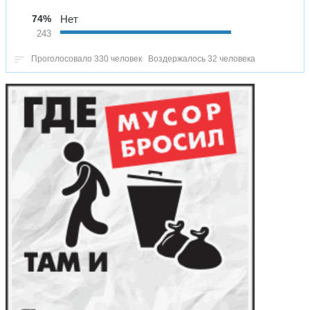
74%
Нет
243
Проголосовало 330 человек
Воздержалось 32 человека