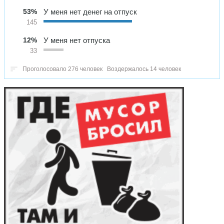
53%
У меня нет денег на отпуск
145
12%
У меня нет отпуска
33
Проголосовало 276 человек
Воздержалось 14 человек