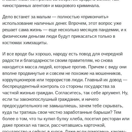
«иностранных агентов» и махрового криминала.
Дело встанет за малым — полностью «прикончить»
использование наличных денег. Впрочем, этот вопрос уже
решает сама жизнь — еще несколько месяцев пандемии, и к
физическим деньгам люди будут прикасаться только в
костюмах химзащиты.
И все вроде бы хорошо, народу есть повод для очередной
радости и благодарности своим правителям, но снова
находится масса людей, которые против. Причем с виду они
вполне продвинутые и совсем не похожие на мошенников,
коррупционеров или террористов люди. Главный их довод —
беспрецедентный контроль со стороны государства за
частной жизнью граждан. Согласитесь, так себе аргумент. Ну,
если ты законопослушный гражданин, и ничего
предосудительного не замышляешь, зачем тебе скрывать,
куда ты тратишь свои честно заработанные барыши? Тем
более о том, что ты купил булку хлеба, посетил ресторан или
даже проехал на такси, рассчитавшись карточкой,
государство и сейчас в курсе. Даже если помогаешь какому-