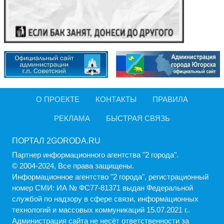
О ПРОЕКТЕ
КОНТАКТЫ
ПРАВИЛА
РЕКЛАМА
БЫСТРАЯ СВЯЗЬ
ПОРТАЛ 2GORODA.RU
Партнер информационного агентства "2 города".
© 2004-2024, Все права защищены.
Информационное агентство "2 города", регистрационный
номер СМИ: ИА № ФС77-81371 выдан Федеральной
службой по надзору в сфере связи, информационных
технологий и массовых коммуникаций 15.07.2021 г..
Администрация cайта не несёт ответственности за