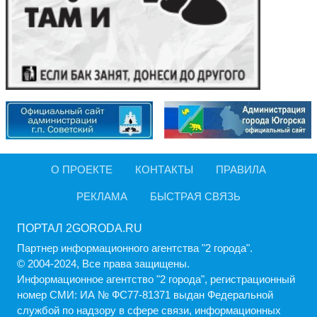
О ПРОЕКТЕ
КОНТАКТЫ
ПРАВИЛА
РЕКЛАМА
БЫСТРАЯ СВЯЗЬ
ПОРТАЛ 2GORODA.RU
Партнер информационного агентства "2 города".
© 2004-2024, Все права защищены.
Информационное агентство "2 города", регистрационный
номер СМИ: ИА № ФС77-81371 выдан Федеральной
службой по надзору в сфере связи, информационных