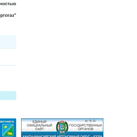
нностью
ргогаз"