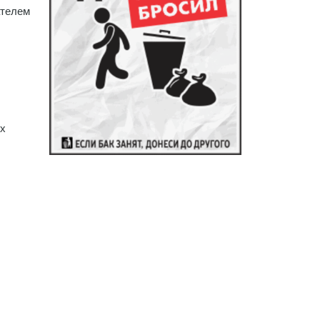
ателем
их