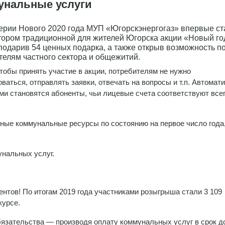
мунальные услуги
ерии Нового 2020 года МУП «Югорскэнергогаз» впервые ст
тором традиционной для жителей Югорска акции «Новый го
 подарив 54 ценных подарка, а также открыв возможность п
телям частного сектора и общежитий.
чтобы принять участие в акции, потребителям не нужно
оваться, отправлять заявки, отвечать на вопросы и т.п. Автомат
ми становятся абоненты, чьи лицевые счета соответствуют все
нные коммунальные ресурсы по состоянию на первое число года
унальных услуг.
нтов! По итогам 2019 года участниками розыгрыша стали 3 109
курсе.
бязательства — производя оплату коммунальных услуг в срок д