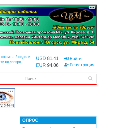
етском на 2 недели
USD
81.41
Войти
тти на завтра
Регистрация
EUR
94.06
ОПРОС