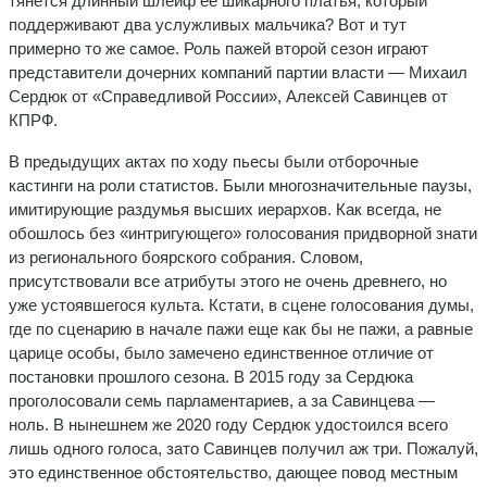
тянется длинный шлейф ее шикарного платья, который
поддерживают два услужливых мальчика? Вот и тут
примерно то же самое. Роль пажей второй сезон играют
представители дочерних компаний партии власти — Михаил
Сердюк от «Справедливой России», Алексей Савинцев от
КПРФ.
В предыдущих актах по ходу пьесы были отборочные
кастинги на роли статистов. Были многозначительные паузы,
имитирующие раздумья высших иерархов. Как всегда, не
обошлось без «интригующего» голосования придворной знати
из регионального боярского собрания. Словом,
присутствовали все атрибуты этого не очень древнего, но
уже устоявшегося культа. Кстати, в сцене голосования думы,
где по сценарию в начале пажи еще как бы не пажи, а равные
царице особы, было замечено единственное отличие от
постановки прошлого сезона. В 2015 году за Сердюка
проголосовали семь парламентариев, а за Савинцева —
ноль. В нынешнем же 2020 году Сердюк удостоился всего
лишь одного голоса, зато Савинцев получил аж три. Пожалуй,
это единственное обстоятельство, дающее повод местным