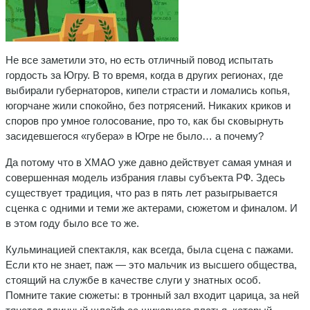
Не все заметили это, но есть отличный повод испытать
гордость за Югру. В то время, когда в других регионах, где
выбирали губернаторов, кипели страсти и ломались копья,
югорчане жили спокойно, без потрясений. Никаких криков и
споров про умное голосование, про то, как бы сковырнуть
засидевшегося «губера» в Югре не было… а почему?
Да потому что в ХМАО уже давно действует самая умная и
совершенная модель избрания главы субъекта РФ. Здесь
существует традиция, что раз в пять лет разыгрывается
сценка с одними и теми же актерами, сюжетом и финалом. И
в этом году было все то же.
Кульминацией спектакля, как всегда, была сцена с пажами.
Если кто не знает, паж — это мальчик из высшего общества,
стоящий на службе в качестве слуги у знатных особ.
Помните такие сюжеты: в тронный зал входит царица, за ней