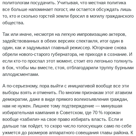
политологам посудачить. Учитывая, что местная политика
все больше напоминает погост, им остается обсуждать лишь
то, кто и сколько горстей земли бросил в могилу гражданского
общества.
Так или иначе, несмотря на легкую импровизацию актеров,
задействованных в обеих версиях спектакля, итог один в
один, как и задумывал главный режиссер. Югорчане снова
обрели нового-старого губернатора, не приходя в сознание. И
если кто-то проспал этот момент, стоит его легонько толкнуть
в бок, чтобы мы вместе, стоя, отблагодарили труппу бурными
аплодисментами.
А по-серьезному, пора выйти с инициативой вообще все эти
выборы взять и отменить. По многим признакам этот атавизм
демократии, даже в виде прямого волеизъявления граждан,
нам не нужен. Лишнее тому подтверждение — минувшая
избирательная кампания в Советском, где 70 % горожан
вообще «забили» на свое право избирать власть. Если и
дальше так пойдет, то скоро число голосующих само по себе
ужмется до размеров аппаратного совещания главы района. К