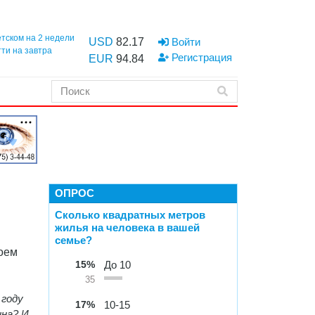
етском на 2 недели
USD
82.17
Войти
тти на завтра
Регистрация
EUR
94.84
ОПРОС
Сколько квадратных метров
жилья на человека в вашей
семье?
оем
15%
До 10
35
 году
17%
10-15
ина? И