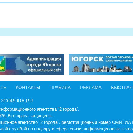
КТЕ
КОНТАКТЫ
ПРАВИЛА
РЕКЛАМА
БЫСТРАЯ
 2GORODA.RU
информационного агентства "2 города".
026, Все права защищены.
ионное агентство "2 города", регистрационный номер СМИ: И
ной службой по надзору в сфере связи, информационных техно