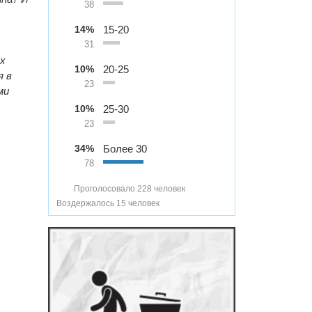
38
14%
15-20
31
х
10%
20-25
я в
23
ми
10%
25-30
23
34%
Более 30
78
Проголосовало 228 человек
Воздержалось 15 человек