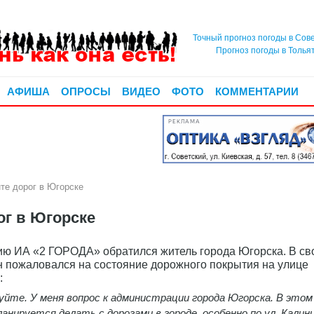
Точный прогноз погоды в Сов
Прогноз погоды в Толья
АФИША
ОПРОСЫ
ВИДЕО
ФОТО
КОММЕНТАРИИ
РЕКЛАМА
е дорог в Югорске
г в Югорске
ию ИА «2 ГОРОДА» обратился житель города Югорска. В св
н пожаловался на состояние дорожного покрытия на улице
:
йте. У меня вопрос к администрации города Югорска. В этом
анируется делать с дорогами в городе, особенно по ул. Калин