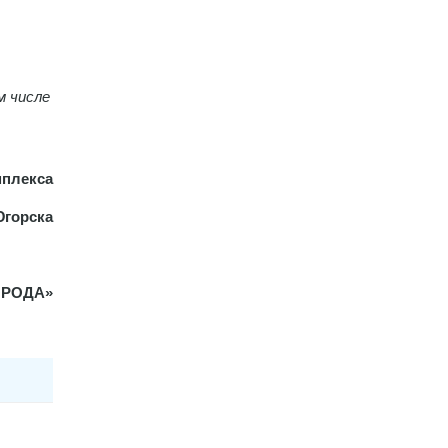
м числе
мплекса
Югорска
ОРОДА»