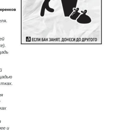
Черенков
еля.
ей
е).
щадь
й
ощадью
стках.
ия
г
ках
я
ее и