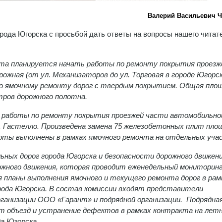
Валерий Васильевич 
рода Югорска с просьбой дать ответы на вопросы нашего читат
ета планируется начать работы по ремонту покрытия проезж
ожная (от ул. Механизаторов до ул. Торговая в городе Югорск
по ямочному ремонту дорог с твердым покрытием. Общая пло
тров дорожного полотна.
ны работы по ремонту покрытия проезжей части автомобильно
л. Гастелло. Произведена замена 75 железобетонных плит пл
аботы выполнены в рамках ямочного ремонта на отдельных уча
ьных дорог города Югорска и безопасности дорожного движен
жного движения, которая проводит еженедельный мониторин
 планы выполнения ямочного и текущего ремонта дорог в рам
ода Югорска. В состав комиссии входят представители
рганизации ООО «Гарант» и подрядной организации. Подрядна
ит объезд и устранение дефектов в рамках контракта на летн
а Югорска.