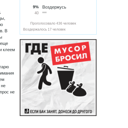
9%
Воздержусь
,
40
ды,
Проголосовало 436 человек
но
Воздержалось 17 человек
в. В
бы
 еще
 и клеем
етарю
нимания
Тем
 не
прос не