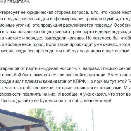
и и плакатами.
нтересует не юридическая сторона вопроса, а то, что кроме мест
о предназначенных для информирования граждан (тумбы, стен
онные уголки), эта продукция расклеивается повсюду. Особен
 в глаза остановки общественного транспорта и двери подъездо
в чистоте и порядке, выглядели красиво. Не хотелось бы, что
 и вообще весь город. Если такое происходит уже сейчас, когда
з месяц, когда все претенденты побегут по улицам с листовками
териалов от партии «Единая Россия». Я направил письмо секр
с просьбой быть аккуратнее при расклейке агитации. Вместо по
городе висят плакаты кандидатов от КПРФ. Но причем тут это? 
х частных собственников, которые являются их хозяевами. Мы
можности повлиять на них. И вообще, я уже сказал, что этот во
 Просто давайте не будем сорить в собственном доме!