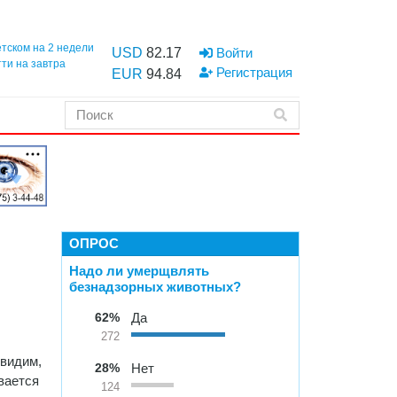
етском на 2 недели
USD
82.17
Войти
тти на завтра
Регистрация
EUR
94.84
ОПРОС
Надо ли умерщвлять
безнадзорных животных?
62%
Да
272
 видим,
28%
Нет
вается
124