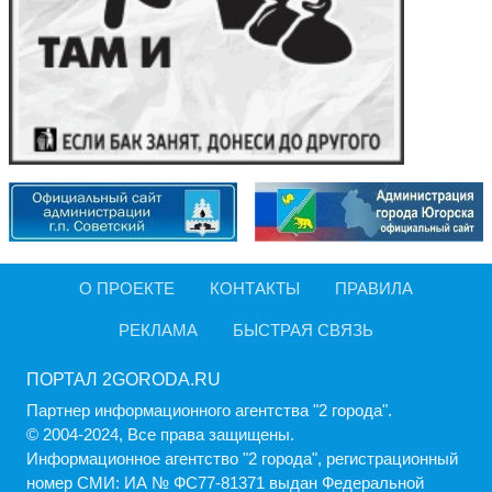
О ПРОЕКТЕ
КОНТАКТЫ
ПРАВИЛА
РЕКЛАМА
БЫСТРАЯ СВЯЗЬ
ПОРТАЛ 2GORODA.RU
Партнер информационного агентства "2 города".
© 2004-2024, Все права защищены.
Информационное агентство "2 города", регистрационный
номер СМИ: ИА № ФС77-81371 выдан Федеральной