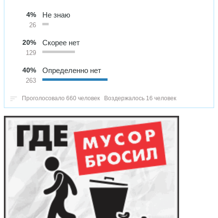
4%
Не знаю
26
20%
Скорее нет
129
40%
Определенно нет
263
Проголосовало 660 человек
Воздержалось 16 человек