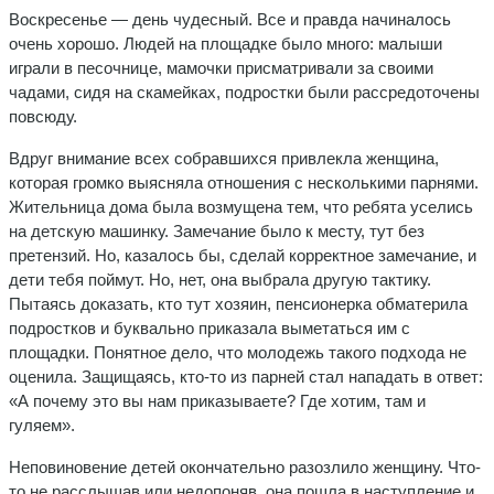
Воскресенье — день чудесный. Все и правда начиналось
очень хорошо. Людей на площадке было много: малыши
играли в песочнице, мамочки присматривали за своими
чадами, сидя на скамейках, подростки были рассредоточены
повсюду.
Вдруг внимание всех собравшихся привлекла женщина,
которая громко выясняла отношения с несколькими парнями.
Жительница дома была возмущена тем, что ребята уселись
на детскую машинку. Замечание было к месту, тут без
претензий. Но, казалось бы, сделай корректное замечание, и
дети тебя поймут. Но, нет, она выбрала другую тактику.
Пытаясь доказать, кто тут хозяин, пенсионерка обматерила
подростков и буквально приказала выметаться им с
площадки. Понятное дело, что молодежь такого подхода не
оценила. Защищаясь, кто-то из парней стал нападать в ответ:
«А почему это вы нам приказываете? Где хотим, там и
гуляем».
Неповиновение детей окончательно разозлило женщину. Что-
то не расслышав или недопоняв, она пошла в наступление и