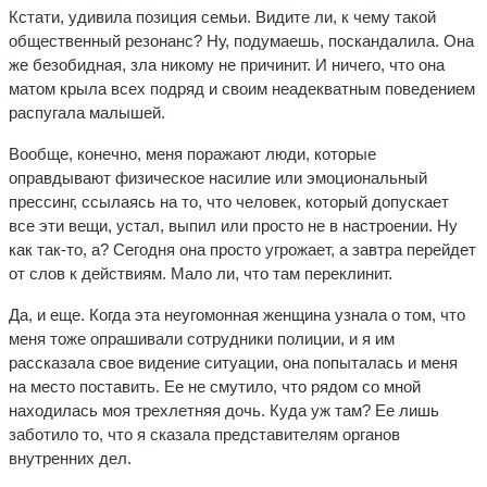
Кстати, удивила позиция семьи. Видите ли, к чему такой
общественный резонанс? Ну, подумаешь, поскандалила. Она
же безобидная, зла никому не причинит. И ничего, что она
матом крыла всех подряд и своим неадекватным поведением
распугала малышей.
Вообще, конечно, меня поражают люди, которые
оправдывают физическое насилие или эмоциональный
прессинг, ссылаясь на то, что человек, который допускает
все эти вещи, устал, выпил или просто не в настроении. Ну
как так-то, а? Сегодня она просто угрожает, а завтра перейдет
от слов к действиям. Мало ли, что там переклинит.
Да, и еще. Когда эта неугомонная женщина узнала о том, что
меня тоже опрашивали сотрудники полиции, и я им
рассказала свое видение ситуации, она попыталась и меня
на место поставить. Ее не смутило, что рядом со мной
находилась моя трехлетняя дочь. Куда уж там? Ее лишь
заботило то, что я сказала представителям органов
внутренних дел.