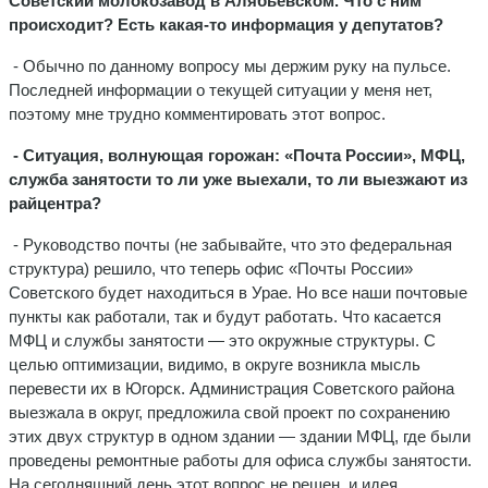
Советский молокозавод в Алябьевском. Что с ним
происходит? Есть какая-то информация у депутатов?
- Обычно по данному вопросу мы держим руку на пульсе.
Последней информации о текущей ситуации у меня нет,
поэтому мне трудно комментировать этот вопрос.
- Ситуация, волнующая горожан: «Почта России», МФЦ,
служба занятости то ли уже выехали, то ли выезжают из
райцентра?
- Руководство почты (не забывайте, что это федеральная
структура) решило, что теперь офис «Почты России»
Советского будет находиться в Урае. Но все наши почтовые
пункты как работали, так и будут работать. Что касается
МФЦ и службы занятости — это окружные структуры. С
целью оптимизации, видимо, в округе возникла мысль
перевести их в Югорск. Администрация Советского района
выезжала в округ, предложила свой проект по сохранению
этих двух структур в одном здании — здании МФЦ, где были
проведены ремонтные работы для офиса службы занятости.
На сегодняшний день этот вопрос не решен, и идея