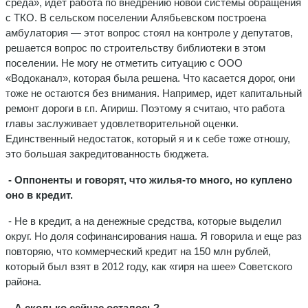
среда», идет работа по внедрению новой системы обращения
с ТКО. В сельском поселении Алябьевском построена
амбулатория — этот вопрос стоял на контроле у депутатов,
решается вопрос по строительству библиотеки в этом
поселении. Не могу не отметить ситуацию с ООО
«Водоканал», которая была решена. Что касается дорог, они
тоже не остаются без внимания. Например, идет капитальный
ремонт дороги в г.п. Агириш. Поэтому я считаю, что работа
главы заслуживает удовлетворительной оценки.
Единственный недостаток, который я и к себе тоже отношу,
это большая закредитованность бюджета.
- Оппоненты и говорят, что жилья-то много, но куплено
оно в кредит.
- Не в кредит, а на денежные средства, которые выделил
округ. Но доля софинансирования наша. Я говорила и еще раз
повторяю, что коммерческий кредит на 150 млн рублей,
который был взят в 2012 году, как «гиря на шее» Советского
района.
- А сколько сейчас осталось?