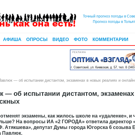
Точный прогноз погоды в Сов
Прогноз погоды в Толья
АФИША
ОПРОСЫ
ВИДЕО
ФОТО
КОММЕНТАРИИ
РЕКЛАМА
Павлюк — об испытании дистантом, экзаменах в новых реалиях и онлай
к — об испытании дистантом, экзаменах
ускных
 отменят экзамены, как жилось школе на «удаленке», и 
альше? На вопросы ИА «2 ГОРОДА» ответила директор 
Ф. Атякшева», депутат Думы города Югорска 6 созыва 
 Павлюк.