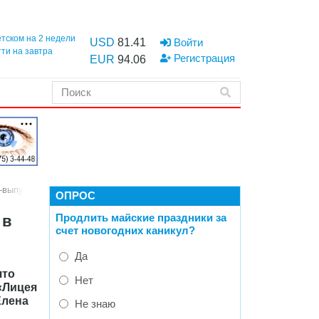
етском на 2 недели
USD
81.41
Войти
тти на завтра
Регистрация
EUR
94.06
н-выпускных
ОПРОС
Продлить майские праздники за
 в
счет новогодних каникул?
Да
что
Нет
«Лицея
Елена
Не знаю