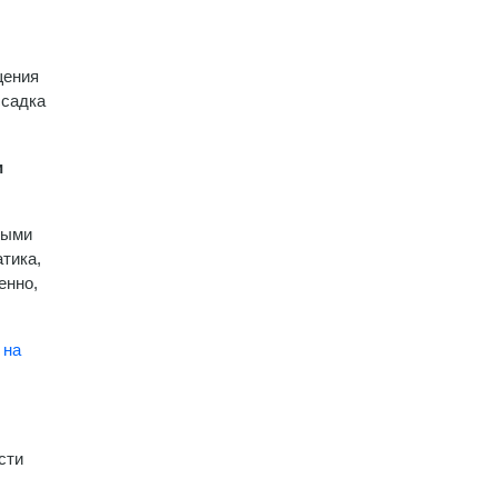
щения
ссадка
и
рыми
тика,
енно,
 на
сти