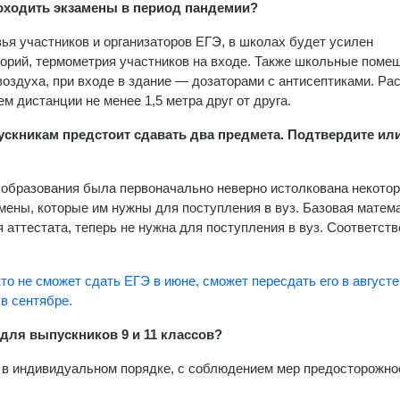
оходить экзамены в период пандемии?
ья участников и организаторов ЕГЭ, в школах будет усилен
орий, термометрия участников на входе. Также школьные поме
оздуха, при входе в здание — дозаторами с антисептиками. Ра
 дистанции не менее 1,5 метра друг от друга.
пускникам предстоит сдавать два предмета. Подтвердите ил
а образования была первоначально неверно истолкована некото
мены, которые им нужны для поступления в вуз. Базовая матема
аттестата, теперь не нужна для поступления в вуз. Соответств
кто не сможет сдать ЕГЭ в июне, сможет пересдать его в августе
в сентябре.
 для выпускников 9 и 11 классов?
 в индивидуальном порядке, с соблюдением мер предосторожно