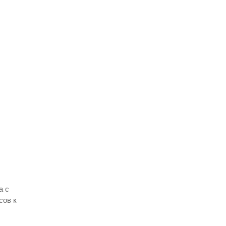
а с
сов к