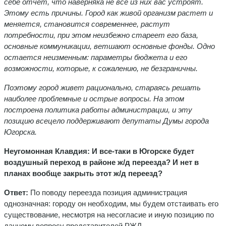
себе отчет, что наверняка не все из них вас устроят.
Этому есть причины. Город как живой организм растет и
меняется, становится современнее, растут
потребности, при этом неизбежно стареет его база,
основные коммуникации, ветшают основные фонды. Одно
остается неизменным: параметры бюджета и его
возможности, которые, к сожалению, не безграничны.
Поэтому город живет рационально, стараясь решать
наиболее проблемные и острые вопросы. На этом
построена политика работы администрации, и эту
позицию всецело поддерживают депутаты Думы города
Югорска.
Неугомонная Клавдия: И все-таки в Югорске будет
воздушный переход в районе ж/д переезда? И нет в
планах вообще закрыть этот ж/д переезд?
Ответ:
По поводу переезда позиция администрация
однозначная: городу он необходим, мы будем отстаивать его
существование, несмотря на несогласие и иную позицию по
данному вопросу представителей РЖД.