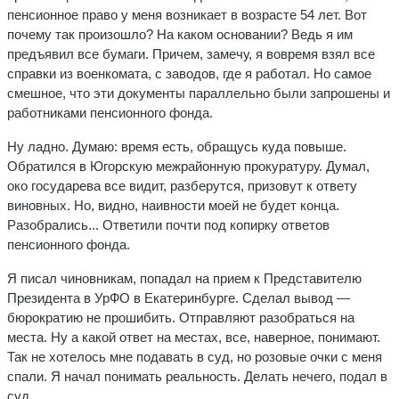
пенсионное право у меня возникает в возрасте 54 лет. Вот
почему так произошло? На каком основании? Ведь я им
предъявил все бумаги. Причем, замечу, я вовремя взял все
справки из военкомата, с заводов, где я работал. Но самое
смешное, что эти документы параллельно были запрошены и
работниками пенсионного фонда.
Ну ладно. Думаю: время есть, обращусь куда повыше.
Обратился в Югорскую межрайонную прокуратуру. Думал,
око государева все видит, разберутся, призовут к ответу
виновных. Но, видно, наивности моей не будет конца.
Разобрались... Ответили почти под копирку ответов
пенсионного фонда.
Я писал чиновникам, попадал на прием к Представителю
Президента в УрФО в Екатеринбурге. Сделал вывод —
бюрократию не прошибить. Отправляют разобраться на
места. Ну а какой ответ на местах, все, наверное, понимают.
Так не хотелось мне подавать в суд, но розовые очки с меня
спали. Я начал понимать реальность. Делать нечего, подал в
суд.