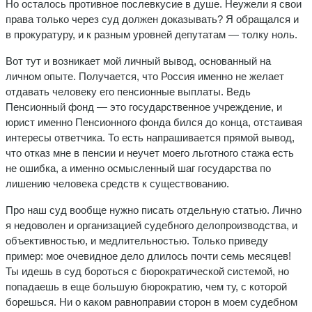
Но осталось противное послевкусие в душе. Неужели я свои
права только через суд должен доказывать? Я обращался и
в прокуратуру, и к разным уровней депутатам — толку ноль.
Вот тут и возникает мой личный вывод, основанный на
личном опыте. Получается, что Россия именно не желает
отдавать человеку его пенсионные выплаты. Ведь
Пенсионный фонд — это государственное учреждение, и
юрист именно Пенсионного фонда бился до конца, отстаивая
интересы ответчика. То есть напрашивается прямой вывод,
что отказ мне в пенсии и неучет моего льготного стажа есть
не ошибка, а именно осмысленный шаг государства по
лишению человека средств к существованию.
Про наш суд вообще нужно писать отдельную статью. Лично
я недоволен и организацией судебного делопроизводства, и
объективностью, и медлительностью. Только приведу
пример: мое очевидное дело длилось почти семь месяцев!
Ты идешь в суд бороться с бюрократической системой, но
попадаешь в еще большую бюрократию, чем ту, с которой
борешься. Ни о каком равноправии сторон в моем судебном