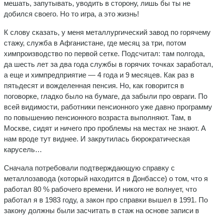
мешать, запутывать, уводить в сторону, лишь бы ты не
добился своего. Но то игра, а это жизнь!
К слову сказать, у меня металлургический завод по горячему
стажу, служба в Афганистане, где месяц за три, потом
химпроизводство по первой сетке. Подсчитал: там полгода,
да шесть лет за два года службы в горячих точках заработал,
а еще и химпредприятие — 4 года и 9 месяцев. Как раз в
пятьдесят и вожделенная пенсия. Но, как говорится в
поговорке, гладко было на бумаге, да забыли про овраги. По
всей видимости, работники пенсионного уже давно программу
по повышению пенсионного возраста выполняют. Там, в
Москве, сидят и ничего про проблемы на местах не знают. А
нам вроде тут виднее. И закрутилась бюрократическая
карусель…
Сначала потребовали подтверждающую справку с
металлозавода (который находится в Донбассе) о том, что я
работал 80 % рабочего времени. И никого не волнует, что
работал я в 1983 году, а закон про справки вышел в 1991. По
закону должны были засчитать в стаж на основе записи в