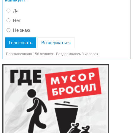
Да
Нет
Не знаю
Голосовать
Воздержаться
Проголосовало 156 человек
Воздержалось 8 человек