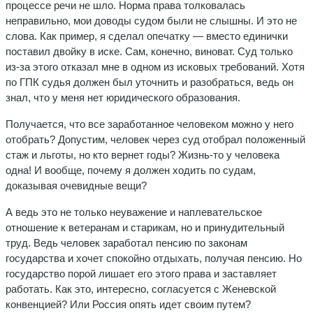
процессе речи не шло. Норма права толковалась
неправильно, мои доводы судом были не слышны. И это не
слова. Как пример, я сделал опечатку — вместо единички
поставил двойку в иске. Сам, конечно, виноват. Суд только
из-за этого отказал мне в одном из исковых требований. Хотя
по ГПК судья должен был уточнить и разобраться, ведь он
знал, что у меня нет юридического образования.
Получается, что все заработанное человеком можно у него
отобрать? Допустим, человек через суд отобрал положенный
стаж и льготы, но кто вернет годы? Жизнь-то у человека
одна! И вообще, почему я должен ходить по судам,
доказывая очевидные вещи?
А ведь это не только неуважение и наплевательское
отношение к ветеранам и старикам, но и принудительный
труд. Ведь человек заработал пенсию по законам
государства и хочет спокойно отдыхать, получая пенсию. Но
государство порой лишает его этого права и заставляет
работать. Как это, интересно, согласуется с Женевской
конвенцией? Или Россия опять идет своим путем?