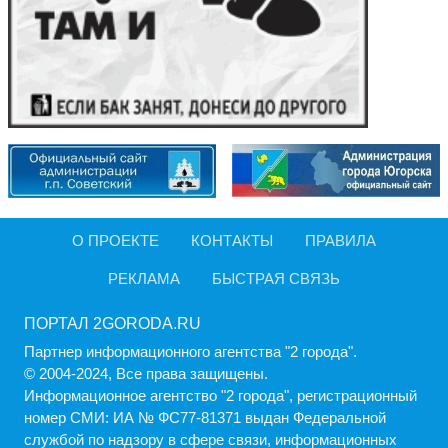
О ПРОЕКТЕ
КОНТАКТЫ
ПРАВИЛА
РЕКЛАМА
БЫСТРАЯ СВЯЗЬ
ПОРТАЛ 2GORODA.RU
Партнер информационного агентства "2 города".
© 2004-2024, Все права защищены.
Информационное агентство "2 города", регистрационный
номер СМИ: ИА № ФС77-81371 выдан Федеральной
службой по надзору в сфере связи, информационных