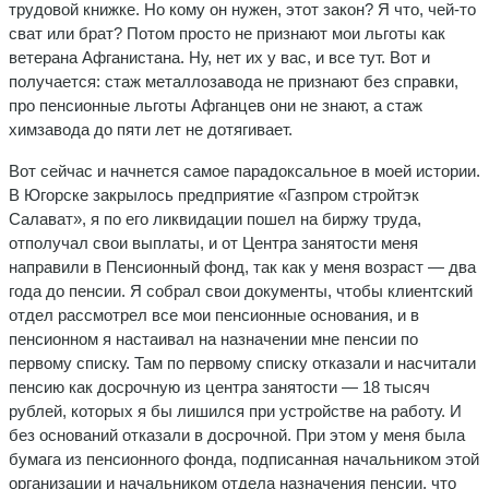
трудовой книжке. Но кому он нужен, этот закон? Я что, чей-то
сват или брат? Потом просто не признают мои льготы как
ветерана Афганистана. Ну, нет их у вас, и все тут. Вот и
получается: стаж металлозавода не признают без справки,
про пенсионные льготы Афганцев они не знают, а стаж
химзавода до пяти лет не дотягивает.
Вот сейчас и начнется самое парадоксальное в моей истории.
В Югорске закрылось предприятие «Газпром стройтэк
Салават», я по его ликвидации пошел на биржу труда,
отполучал свои выплаты, и от Центра занятости меня
направили в Пенсионный фонд, так как у меня возраст — два
года до пенсии. Я собрал свои документы, чтобы клиентский
отдел рассмотрел все мои пенсионные основания, и в
пенсионном я настаивал на назначении мне пенсии по
первому списку. Там по первому списку отказали и насчитали
пенсию как досрочную из центра занятости — 18 тысяч
рублей, которых я бы лишился при устройстве на работу. И
без оснований отказали в досрочной. При этом у меня была
бумага из пенсионного фонда, подписанная начальником этой
организации и начальником отдела назначения пенсии, что