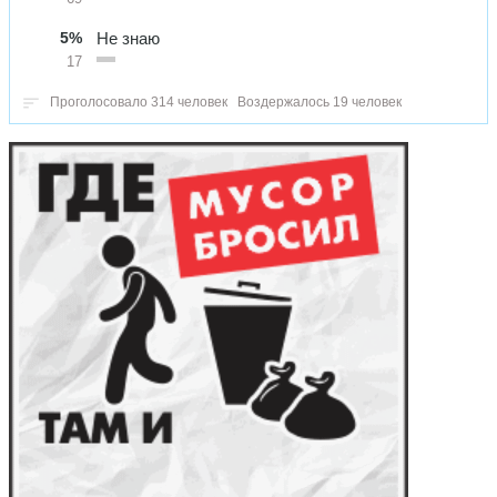
5%
Не знаю
17
Проголосовало 314 человек
Воздержалось 19 человек