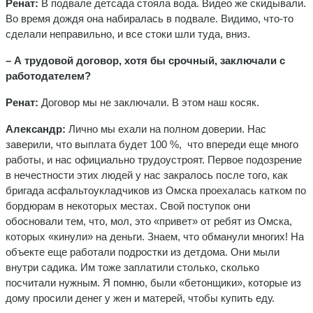
Ренат:
В подвале детсада стояла вода. Видео же скидывали.
Во время дождя она набиралась в подвале. Видимо, что-то
сделали неправильно, и все стоки шли туда, вниз.
– А трудовой договор, хотя бы срочный, заключали с
работодателем?
Ренат:
Договор мы не заключали. В этом наш косяк.
Александр:
Лично мы ехали на полном доверии. Нас
заверили, что выплата будет 100 %, что впереди еще много
работы, и нас официально трудоустроят. Первое подозрение
в нечестности этих людей у нас закралось после того, как
бригада асфальтоукладчиков из Омска проехалась катком по
бордюрам в некоторых местах. Свой поступок они
обосновали тем, что, мол, это «привет» от ребят из Омска,
которых «кинули» на деньги. Знаем, что обманули многих! На
объекте еще работали подростки из детдома. Они мыли
внутри садика. Им тоже заплатили столько, сколько
посчитали нужным. Я помню, были «бетонщики», которые из
дому просили денег у жен и матерей, чтобы купить еду.