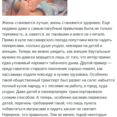
Жизнь становится лучше, жизнь становится здоровее. Еще
недавно даже к самым пагубным привычкам была не только
терпимость, а, кажется, их таковыми и вовсе не считали.
Прямо в купе пассажирского поезда попутчики могли чадить
папиросами, сколько душе угодно, невзирая на детей и
женщин. Теперь же можно увидеть, как внешне брутальные
мужики по-дамски морщатся лишь от того, что ветер принес
едва уловимый «аромат» табачного дыма. Другой пример —
представители старшего поколения хорошо помнят, как
пассажиры ездили повсюду в кузове грузовика. Особенно
такой общественный транспорт был развит на селе: набьется
полный кузов народу, и с песнями на работу, в город, куда
угодно. Даже детей в пионерлагерях транспортировали
схожим способом. А теперь, особенно касаемо перевозки
детей, перечень требований такой, что лишь пункта
«обмотаться матрасами и надеть каски» не хватает.
Наверное, это правильно. Тем не менее, порой некоторые