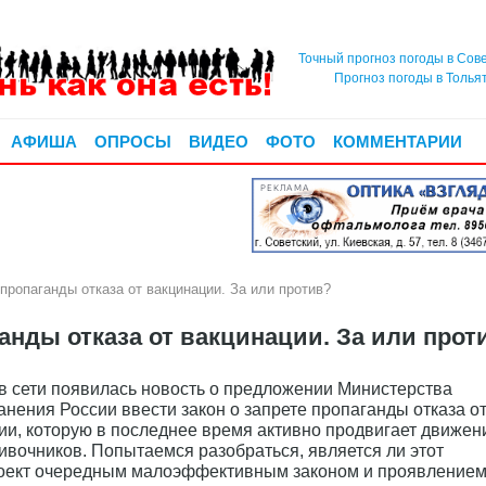
Точный прогноз погоды в Сов
Прогноз погоды в Толья
АФИША
ОПРОСЫ
ВИДЕО
ФОТО
КОММЕНТАРИИ
РЕКЛАМА
опаганды отказа от вакцинации. За или против?
нды отказа от вакцинации. За или прот
в сети появилась новость о предложении Министерства
анения России ввести закон о запрете пропаганды отказа о
ии, которую в последнее время активно продвигает движен
ивочников. Попытаемся разобраться, является ли этот
оект очередным малоэффективным законом и проявление