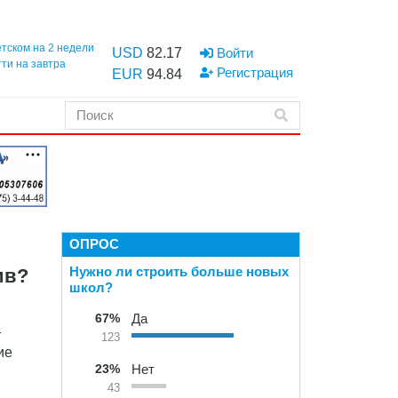
етском на 2 недели
USD
82.17
Войти
тти на завтра
Регистрация
EUR
94.84
ОПРОС
Нужно ли строить больше новых
ив?
школ?
67%
Да
т
123
ие
23%
Нет
м
43