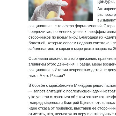
цензуры,
Антиприви
распростр
вызывают 
вакцинации — это афера фармкомпаний. Сторонн
предпочитая, по мнению ученых, неэффективны
сторонников по всему миру. Благодаря их «дея
болезней, которые совсем недавно считались 
заболеваемости корью в мире резко возрос на 3
Осознавая опасность этого движения, правител
влиянием этого движения. Правда, меры воздейс
вакцинации, в Италии непривитых детей не доп
льгот. А что Россия?
В борьбе с мракобесием Минздрав решил испо
— запрет агитации с последующей администрат
уже успели отозваться об этом законе как неэ
главред siapress.ru Дмитрий Щеглов, отсылаясь 
идее отказа от прививок, выставив ее сторонни
отметить, что, несмотря на веру в антинаучные