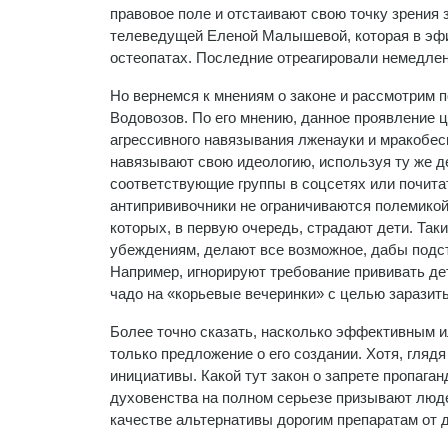
правовое поле и отстаивают свою точку зрения 
телеведущей Еленой Малышевой, которая в эфи
остеопатах. Последние отреагировали немедле
Но вернемся к мнениям о законе и рассмотрим
Водовозов. По его мнению, данное проявление
агрессивного навязывания лженауки и мракобес
навязывают свою идеологию, используя ту же де
соответствующие группы в соцсетях или почита
антипрививочники не ограничиваются полемикой 
которых, в первую очередь, страдают дети. Так
убеждениям, делают все возможное, дабы подст
Например, игнорируют требование прививать де
чадо на «корьевые вечеринки» с целью заразить
Более точно сказать, насколько эффективным и
только предложение о его создании. Хотя, гля
инициативы. Какой тут закон о запрете пропаган
духовенства на полном серьезе призывают люде
качестве альтернативы дорогим препаратам от