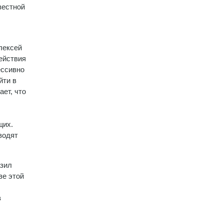
вестной
лексей
ействия
ессивно
йти в
ет, что
щих.
водят
азил
зе этой
в