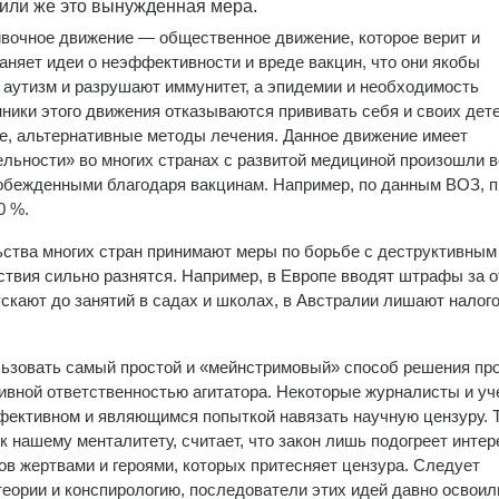
 или же это вынужденная мера.
вочное движение — общественное движение, которое верит и
аняет идеи о неэффективности и вреде вакцин, что они якобы
аутизм и разрушают иммунитет, а эпидемии и необходимость
ики этого движения отказываются прививать себя и своих дете
е, альтернативные методы лечения. Данное движение имеет
тельности» во многих странах с развитой медициной произошли
побежденными благодаря вакцинам. Например, по данным ВОЗ, 
0 %.
ьства многих стран принимают меры по борьбе с деструктивным
твия сильно разнятся. Например, в Европе вводят штрафы за о
ускают до занятий в садах и школах, в Австралии лишают налог
льзовать самый простой и «мейнстримовый» способ решения п
ивной ответственностью агитатора. Некоторые журналисты и у
ффективном и являющимся попыткой навязать научную цензуру. Т
к нашему менталитету, считает, что закон лишь подогреет интер
ков жертвами и героями, которых притесняет цензура. Следует
 теории и конспирологию, последователи этих идей давно освоил