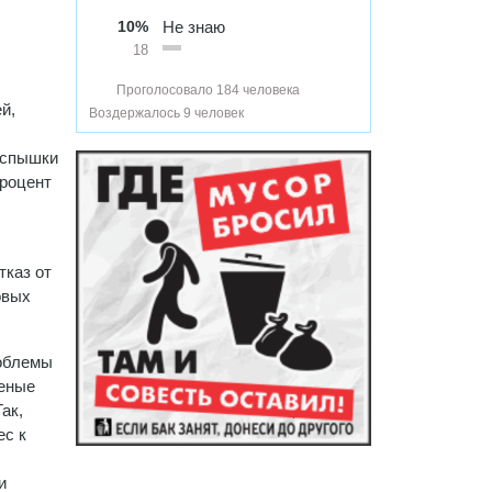
10%
Не знаю
18
Проголосовало 184 человека
й,
Воздержалось 9 человек
 вспышки
процент
тказ от
овых
роблемы
ченые
ак,
ес к
и