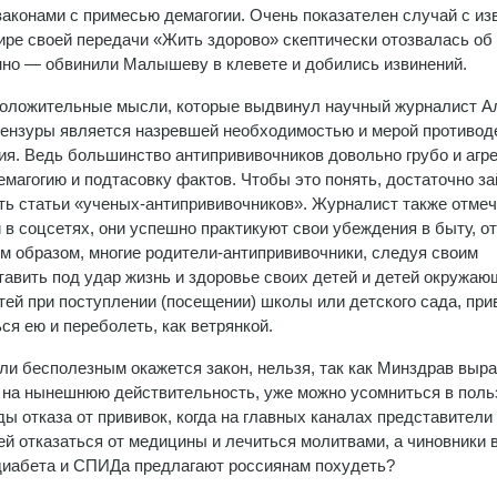
законами с примесью демагогии. Очень показателен случай с из
ре своей передачи «Жить здорово» скептически отозвалась об
нно — обвинили Малышеву в клевете и добились извинений.
 положительные мысли, которые выдвинул научный журналист А
 цензуры является назревшей необходимостью и мерой противод
ия. Ведь большинство антипрививочников довольно грубо и агр
магогию и подтасовку фактов. Чтобы это понять, достаточно за
ть статьи «ученых-антипрививочников». Журналист также отмеча
в соцсетях, они успешно практикуют свои убеждения в быту, от
им образом, многие родители-антипрививочники, следуя своим
авить под удар жизнь и здоровье своих детей и детей окружаю
тей при поступлении (посещении) школы или детского сада, при
ся ею и переболеть, как ветрянкой.
ли бесполезным окажется закон, нельзя, так как Минздрав выр
дя на нынешнюю действительность, уже можно усомниться в поль
ды отказа от прививок, когда на главных каналах представители
й отказаться от медицины и лечиться молитвами, а чиновники 
 диабета и СПИДа предлагают россиянам похудеть?