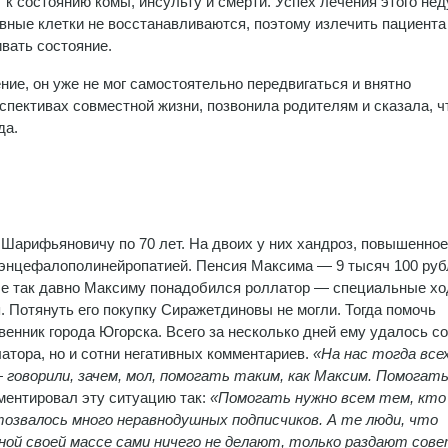
к состоянию комы, инсульту и смерти. Успех лечения этого не
вные клетки не восстанавливаются, поэтому излечить пациента
вать состояние.
ние, он уже не мог самостоятельно передвигаться и внятно
ерспективах совместной жизни, позвонила родителям и сказала, 
да.
Шарифьяновичу по 70 лет. На двоих у них хандроз, повышенное
 энцефалополинейропатией. Пенсия Максима — 9 тысяч 100 руб
 Не так давно Максиму понадобился роллатор — специальные хо
. Потянуть его покупку Сиражетдиновы не могли. Тогда помочь
енник города Югорска. Всего за несколько дней ему удалось с
атора, но и сотни негативных комментариев.
«На нас тогда все
—
говорили, зачем, мол, помогать таким, как Максим. Помогат
ментировал эту ситуацию так:
«Помогать нужно всем тем, кто
озвалось много неравнодушных подписчиков. А те люди, что
ой своей массе сами ничего не делают, только раздают сов