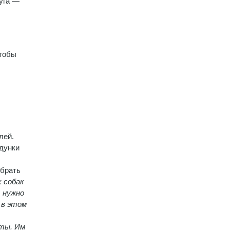
дуга —
чтобы
лей.
дунки
обрать
х собак
ь нужно
 в этом
еты. Им