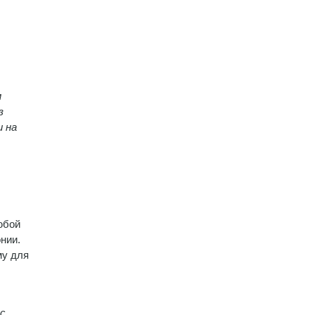
м
з
и на
юбой
нии.
му для
с