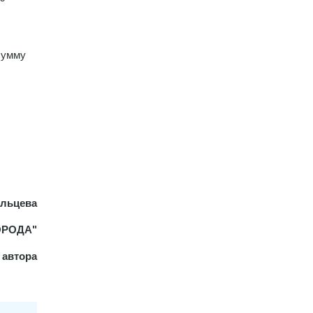
сумму
альцева
ОРОДА"
 автора