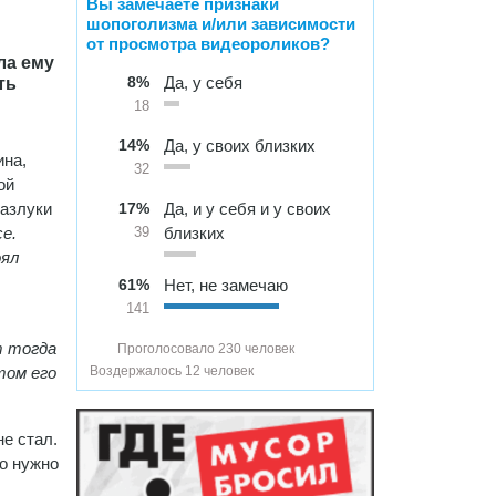
Вы замечаете признаки
шопоголизма и/или зависимости
от просмотра видеороликов?
ла ему
8%
Да, у себя
ть
18
14%
Да, у своих близких
ина,
32
ой
разлуки
17%
Да, и у себя и у своих
се.
близких
39
оял
61%
Нет, не замечаю
141
т тогда
Проголосовало 230 человек
том его
Воздержалось 12 человек
е стал.
то нужно