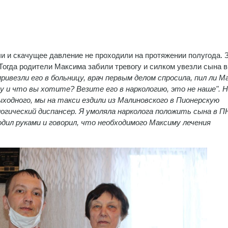
и и скачущее давление не проходили на протяжении полугода. 
 Тогда родители Максима забили тревогу и силком увезли сына в
ривезли его в больницу, врач первым делом спросила, пил ли М
Ну и что вы хотите? Везите его в наркологию, это не наше". 
ыходного, мы на такси ездили из Малиновского в Пионерскую
логический диспансер. Я умоляла нарколога положить сына в 
одил руками и говорил, что необходимого Максиму лечения