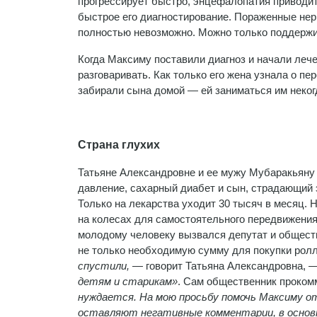
прогрессирует быстро, энцефалопатия приводит 
быстрое его диагностирование. Пораженные нер
полностью невозможно. Можно только поддержи
Когда Максиму поставили диагноз и начали лече
разговаривать. Как только его жена узнала о п
забирали сына домой — ей заниматься им неког
Страна глухих
Татьяне Александровне и ее мужу Мубаракьяну 
давление, сахарный диабет и сын, страдающий
Только на лекарства уходит 30 тысяч в месяц.
на колесах для самостоятельного передвижения
молодому человеку вызвался депутат и обществ
не только необходимую сумму для покупки ролл
спустили,
— говорит Татьяна Александровна, 
детям и старикам»
. Сам общественник проком
нуждается. На мою просьбу помочь Максиму от
оставляют негативные комментарии, в основн