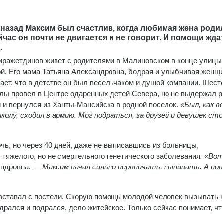
 назад Максим был счастлив, когда любимая жена роди
йчас он почти не двигается и не говорит. И помощи жда
.
ражетдинов живет с родителями в Малиновском в конце улицы
й. Его мама Татьяна Александровна, бодрая и улыбчивая женщ
ает, что в детстве он был весельчаком и душой компании. Шест
лы провел в Центре одаренных детей Севера, но не выдержал 
 и вернулся из Ханты-Мансийска в родной поселок.
«Был, как в
колу, сходил в армию. Мог подраться, за друзей и девушек ст
очь, но через 40 дней, даже не выписавшись из больницы,
тяжелого, но не смертельного генетического заболевания
. «Во
андровна. —
Максим начал сильно нервничать, выпивать. А по
 вставал с постели. Скорую помощь молодой человек вызывать н
одрался и подрался, дело житейское. Только сейчас понимает, ч