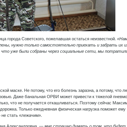
ица города Советского, пожелавшая остаться неизвестной
. «На
плены, нужно только самостоятельно приехать и забрать их и
 что уже были собраны через социальные сети, мы потратил
кой маске. Не потому, что его болезнь заразна, а потому, что л
оровью. Даже банальная ОРВИ может привести к тяжелой пневмо
ько, что не получается откашливаться. Поэтому сейчас Макси
дорожка. Только ежедневная физическая нагрузка поможет ему
 не стать «лежачим».
яна Александровна, —
мне страшно думать о том, что будет 