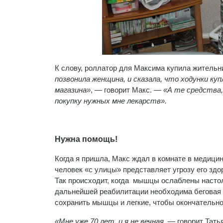
К слову, роллатор для Максима купила жительн
позвонила женщина, и сказала, что ходунки ку
магазина»
, — говорит Макс. —
«А те средства,
покупку нужных мне лекарств».
Нужна помощь!
Когда я пришла, Макс ждал в комнате в медицинс
человек «с улицы» представляет угрозу его зд
Так происходит, когда мышцы ослаблены настол
дальнейшей реабилитации необходима беговая 
сохранить мышцы и легкие, чтобы окончательно
«Мне уже 70 лет, и я не вечная,
— говорит Тать