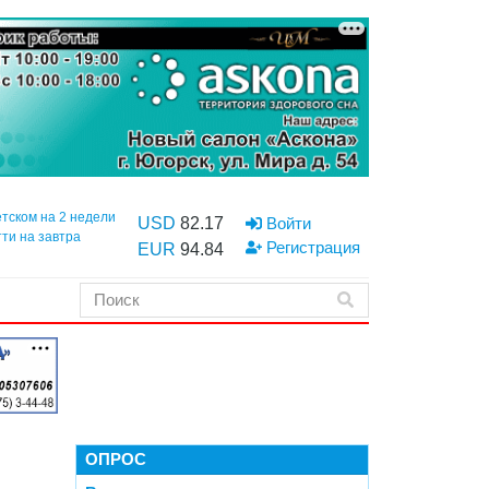
етском на 2 недели
USD
82.17
Войти
тти на завтра
Регистрация
EUR
94.84
ОПРОС