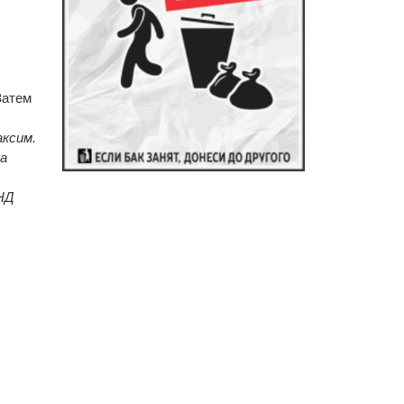
Затем
аксим.
На
ПНД