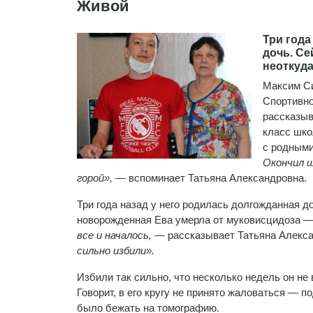
Живой
Три года
дочь. Се
неоткуда
Максим Си
Спортивно
рассказыв
класс шко
с родными
Окончил ш
горой», —
вспоминает Татьяна Александровна.
Три года назад у него родилась долгожданная д
новорожденная Ева умерла от муковисцидоза — 
все и началось,
— рассказывает Татьяна Алекс
сильно избили».
Избили так сильно, что несколько недель он не
Говорит, в его кругу не принято жаловаться — п
было бежать на томографию.