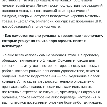
отсталость. Но мы занимаемся не только проблемами
человеческой души. Лечим также последствия повреждений
головного мозга, так называемый психоорганический
синдром, который наступает вследствие черепно-мозговых
травм, энцефалита, эпилепсии, сосудистых поражений ЦНС,
новообразований в головном мозге.
- Как самостоятельно услышать тревожные «звоночки»,
которые укажут на то, что пора сделать визит к
психиатру?
- Чаще всего человек сам не замечает этого. На проблему
обращают внимание его близкие. Основные поводы для
тревоги — замкнутость, потеря интереса к окружающему, к
работе, которая раньше приносила удовольствие, отказ от
общения, вместо бодрствования — сон, уединение в своей
комнате. А что касается самостоятельного определения
признаков заболевания, то если вы стали испытывать
постоянные стрессовые ситуации, чрезмерную нагрузку на
организм, плохое настроение либо перепады настроения, у
вас появились постоянные головные боли либо тахикардия,