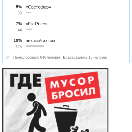
5%
«Светофор»
33
7%
«Fix Price»
44
19%
никакой из них
125
Проголосовало 646 человек
Воздержалось 15 человек