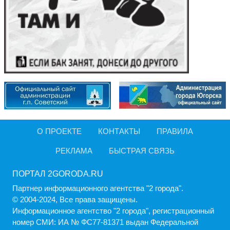
О ПРОЕКТЕ
КОНТАКТЫ
ПРАВИЛА
РЕКЛАМА
БЫСТРАЯ СВЯЗЬ
ПОРТАЛ 2GORODA.RU
Партнер информационного агентства "2 города".
© 2004-2024, Все права защищены.
Информационное агентство "2 города", регистрационный
номер СМИ: ИА № ФС77-81371 выдан Федеральной