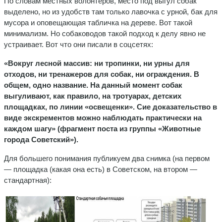
По словам местных волонтеров, место под выгул собак
выделено, но из удобств там только лавочка с урной, бак для
мусора и оповещающая табличка на дереве. Вот такой
минимализм. Но собаководов такой подход к делу явно не
устраивает. Вот что они писали в соцсетях:
«Вокруг лесной массив: ни тропинки, ни урны для
отходов, ни тренажеров для собак, ни ограждения. В
общем, одно название. На данный момент собак
выгуливают, как правило, на тротуарах, детских
площадках, по линии «освещенки». Сие доказательство в
виде экскрементов можно наблюдать практически на
каждом шагу» (фрагмент поста из группы «Животные
города Советский»).
Для большего понимания публикуем два снимка (на первом
— площадка (какая она есть) в Советском, на втором —
стандартная):