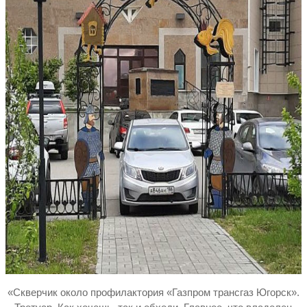
«Скверчик около профилактория «Газпром трансгаз Югорск».