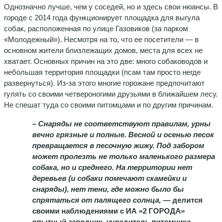
Однозначно лучше, чем у соседей, но и здесь свои нюансы. В
городе с 2014 года функционирует площадка для выгула
собак, расположенная по улице Газовиков (за парком
«Молодежный»). Несмотря на то, что ее посетители — в
основном жители близлежащих домов, места для всех не
хватает. Основных причин на это две: много собаководов и
небольшая территория площадки (псам там просто негде
развернуться). Из-за этого многие горожане предпочитают
гулять со своими четвероногими друзьями в ближайшем лесу.
Не спешат туда со своими питомцами и по другим причинам.
– Снаряды не соответствуют правилам, урны
вечно грязные и полные. Весной и осенью песок
превращается в песочную жижу. Под забором
может пролезть не только маленького размера
собака, но и среднего. На территории нет
деревьев (и собаки помечают скамейки и
снаряды), нет тени, где можно было бы
спрятаться от палящего солнца, —
делится
своими наблюдениями с ИА «2 ГОРОДА»
опытный заводчик,
учредитель питомника