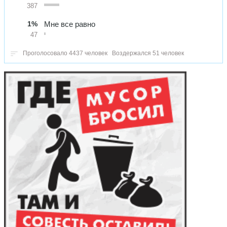
387
1%
Мне все равно
47
Проголосовало 4437 человек
Воздержался 51 человек