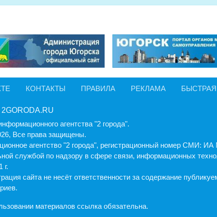
КТЕ
КОНТАКТЫ
ПРАВИЛА
РЕКЛАМА
БЫСТРАЯ
 2GORODA.RU
информационного агентства "2 города".
026, Все права защищены.
ионное агентство "2 города", регистрационный номер СМИ: И
ной службой по надзору в сфере связи, информационных техно
 г.
рация cайта не несёт ответственности за содержание публику
риев.
льзовании материалов ссылка обязательна.