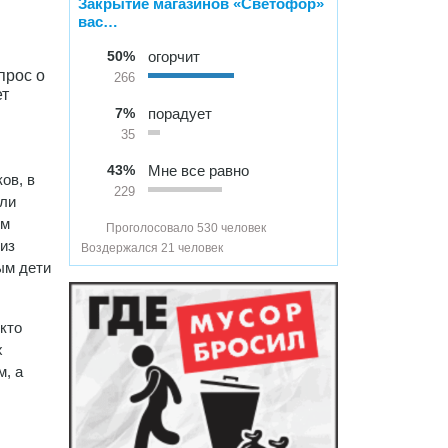
Закрытие магазинов «Светофор»
вас…
50%
огорчит
прос о
266
ет
7%
порадует
35
43%
Мне все равно
ов, в
229
али
ом
Проголосовало 530 человек
 из
Воздержался 21 человек
ым дети
кто
х
м, а