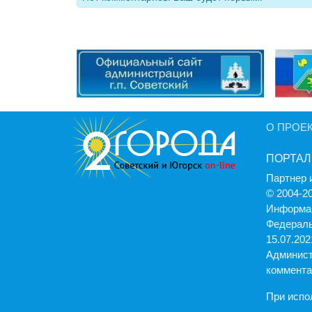
О ПРОЕ
ПОРТАЛ
Партнер 
© 2004-2
Информац
Федераль
15.07.2021
Админист
коммента
При испо