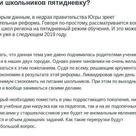
 школьников пятидневку?
орым данным, в недрах правительства Югры зреет
тельная реформа. Говоря по-простому, рассматривается во
 школ региона на пятидневный режим обучения. И это мож
и уже в следующем 2019 году.
ать, что данная тема уже давно поднималась родителями ученик
 и в наших двух городах. Однако ранее чиновники не очень жел
аться к этим пожеланиям. Судя по всему, решающим аргумент
 экономию в результате этой реформы. Ликвидировав один день
нимум сэкономить на питании школьников. При этом по выходн
и и вообще заниматься своими делами.
торый необходимо поместить в умы подрастающего поколения, ни
в учебные дни нагрузка как на педагогов, так и на их подопечны
списании у старшеклассников уже будет не аномальным явление
ся и объем домашних заданий. Как такие перегрузки будут
 большой вопрос.