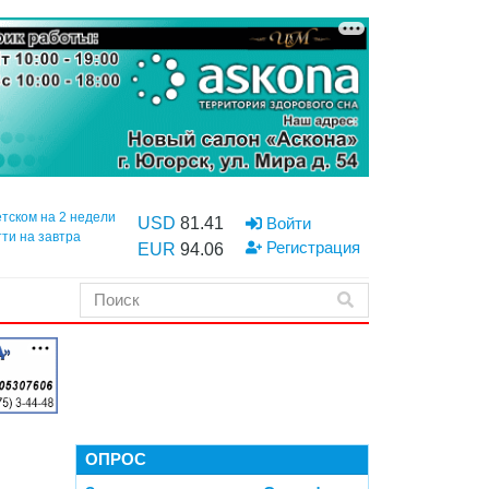
етском на 2 недели
USD
81.41
Войти
тти на завтра
Регистрация
EUR
94.06
ОПРОС