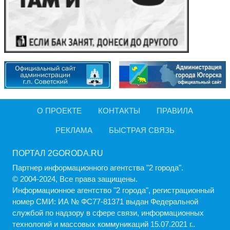
О ПРОЕКТЕ
КОНТАКТЫ
ПРАВИЛА
РЕКЛАМА
БЫСТРАЯ СВЯЗЬ
ПОРТАЛ 2GORODA.RU
Партнер информационного агентства "2 города".
© 2004-2024, Все права защищены.
Информационное агентство "2 города", регистрационный
номер СМИ: ИА № ФС77-81371 выдан Федеральной
службой по надзору в сфере связи, информационных
технологий и массовых коммуникаций 15.07.2021 г..