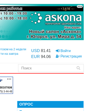
етском на 2 недели
USD
81.41
Войти
тти на завтра
Регистрация
EUR
94.06
ОПРОС