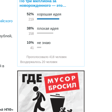
По три миллиона за
новорожденного — это…
52%
хорошая идея
219
ийского
38%
плохая идея
158
рублей,
10%
не знаю
41
Проголосовало 418 человек
Воздержалось 20 человек
й в
ий НПФ»