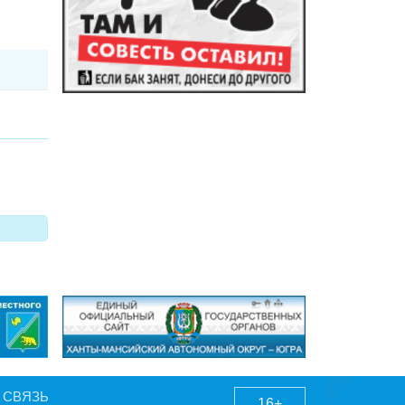
 СВЯЗЬ
16+