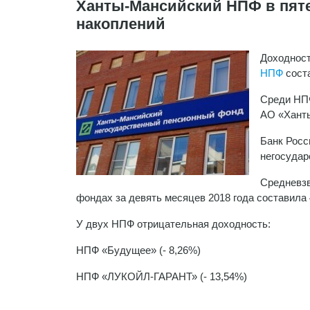
Ханты-Мансийский НПФ в пяте
накоплений
Доходност
НПФ
сост
Среди НПФ
АО «Хант
Банк Росс
негосудар
Средневзв
фондах за девять месяцев 2018 года составила 
У двух НПФ отрицательная доходность:
НПФ «Будущее» (- 8,26%)
НПФ «ЛУКОЙЛ-ГАРАНТ» (- 13,54%)