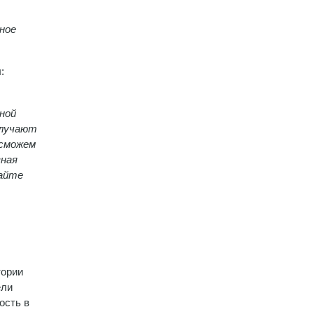
ное
:
ной
олучают
 сможем
зная
вайте
тории
ели
ость в