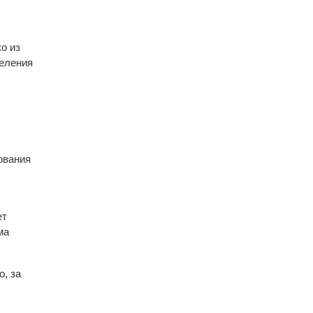
о из
селения
ования
ет
ма
о, за