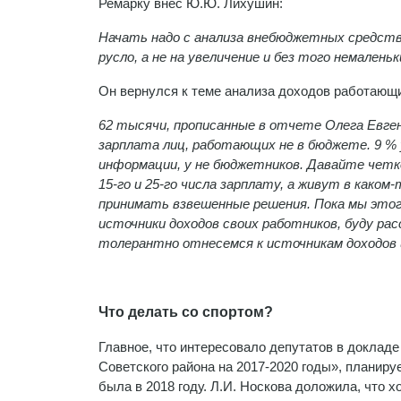
Ремарку внес Ю.Ю. Лихушин:
Начать надо с анализа внебюджетных средств.
русло, а не на увеличение и без того немалень
Он вернулся к теме анализа доходов работающи
62 тысячи, прописанные в отчете Олега Евге
зарплата лиц, работающих не в бюджете. 9 % 
информации, у не бюджетников. Давайте четк
15-го и 25-го числа зарплату, а живут в каком
принимать взвешенные решения. Пока мы этого 
источники доходов своих работников, буду рас
толерантно отнесемся к источникам доходов и
Что делать со спортом?
Главное, что интересовало депутатов в докладе
Советского района на 2017-2020 годы», планир
была в 2018 году. Л.И. Носкова доложила, что 