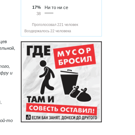
17%
Ни то ни се
38
Проголосовал 221 человек
Воздержалось 22 человека
яцев
ельной,
того,
ифру и
.
кой-то