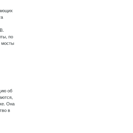
вающих
та
В.
ты, по
и мосты
цию об
аются,
же. Она
тво в