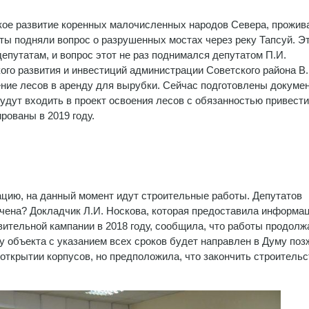
кое развитие коренных малочисленных народов Севера, прожи
аты подняли вопрос о разрушенных мостах через реку Тапсуй. Э
епутатам, и вопрос этот не раз поднимался депутатом П.И.
го развития и инвестиций администрации Советского района В.
ение лесов в аренду для вырубки. Сейчас подготовлены докумен
будут входить в проект освоения лесов с обязанностью привест
рованы в 2019 году.
тацию, на данный момент идут строительные работы. Депутатов
ончена? Докладчик Л.И. Носкова, которая предоставила информа
вительной кампании в 2018 году, сообщила, что работы продолж
у объекта с указанием всех сроков будет направлен в Думу поз
открытии корпусов, но предположила, что закончить строительс