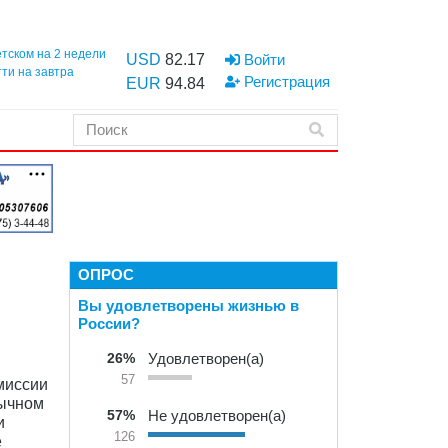
етском на 2 недели
USD
82.17
Войти
тти на завтра
Регистрация
EUR
94.84
ОПРОС
Вы удовлетворены жизнью в
России?
26%
Удовлетворен(а)
57
миссии
бычном
57%
Не удовлетворен(а)
и
126
е