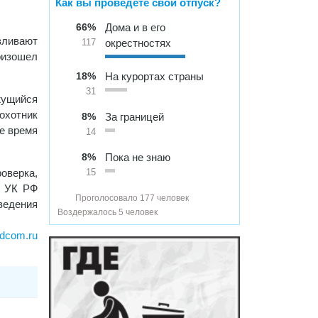
Как вы проведете свой отпуск?
66%
Дома и в его
вливают
окрестностях
117
оизошел
18%
На курортах страны
31
жущийся
 охотник
8%
За границей
е время
14
8%
Пока не знаю
верка,
15
9 УК РФ
Проголосовало 177 человек
ведения
Воздержалось 5 человек
dcom.ru