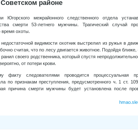
в Советском районе
ли Югорского межрайонного следственного отдела устана
ьства смерти 53-летнего мужчины. Трагический случай пр
о время охоты.
 недостаточной видимости охотник выстрелил из ружья в дви
бочно считая, что по лесу двигается животное. Подойдя ближе,
о ранил своего родственника, который спустя непродолжительно
вероятно, от потери крови.
у факту следователями проводится процессуальная про
ла по признакам преступления, предусмотренного ч. 1 ст. 10
чная причина смерти мужчины будет установлена после про
hmao.sle