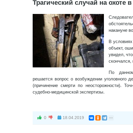
Трагический случай на охоте 
Следовате
обстоятел
накануне в
В условиях
объект, оши
увидел, чт
скончался, 
По данном
решается вопрос о возбуждении уголовного де
(причинение смерти по неосторожности). То
судебно-медицинской экспертизы.
0
18.04.2019