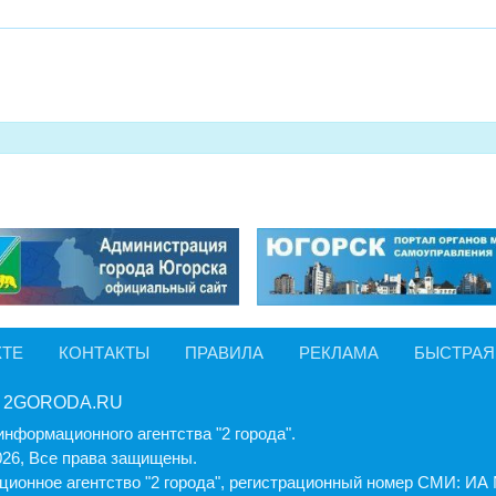
КТЕ
КОНТАКТЫ
ПРАВИЛА
РЕКЛАМА
БЫСТРАЯ
 2GORODA.RU
информационного агентства "2 города".
026, Все права защищены.
ионное агентство "2 города", регистрационный номер СМИ: И