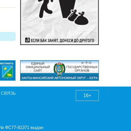
 СВЯЗЬ
16+
А № ФС77-81371 выдан